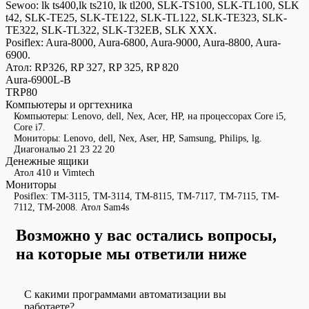
Sewoo: lk ts400,lk ts210, lk tl200, SLK-TS100, SLK-TL100, SLK
t42, SLK-TE25, SLK-TE122, SLK-TL122, SLK-TE323, SLK-
TE322, SLK-TL322, SLK-T32EB, SLK XXX.
Posiflex: Aura-8000, Aura-6800, Aura-9000, Aura-8800, Aura-
6900.
Атол: RP326, RP 327, RP 325, RP 820
Aura-6900L-B
TRP80
Компьютеры и оргтехника
Компьютеры: Lenovo, dell, Nex, Aсer, HP, на процессорах Core i5,
Core i7.
Мониторы: Lenovo, dell, Nex, Aser, HP, Samsung, Philips, lg.
Диагональю 21 23 22 20
Денежные ящики
Атол 410 и Vimtech
Мониторы
Posiflex: TM-3115, TM-3114, TM-8115, TM-7117, TM-7115, TM-
7112, TM-2008. Атол Sam4s
Возможно у вас остались вопросы,
на которые мы ответили ниже
С какими программами автоматизации вы
работаете?