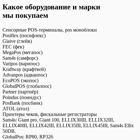
Какое оборудование и марки
мы покупаем
Сенсорные POS-терминалы, pos моноблоки
Posiflex (посифлекс)
Glaive (глейв)
FEC (фек)
MegaPos (мегапос)
Sam4s (самфорс)
Varipos (варипос)
Kraftway (крафтвей)
Advanpos (адванпос)
EcoPOS (экопос)
GlobalPOS (глобалпос)
Partner (партнёр)
Poindus (поиндус)
PosBank (посбанк)
ATOL (атол)
Принтеры чеков, фискальные регистраторы
Sam4s: Giant pro, Giant 100, ELLIX30III, ELLIX32III,
ELLIX40III, ELLIX42III, ELLIX35III, ELLIX45III, Sam4s Ellix
50DB.
GlobalPos: RP80, RP326