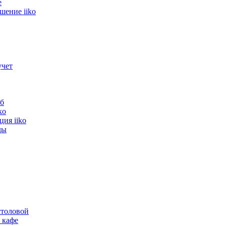
е
шение iiko
учет
б
ko
ия iiko
ды
тем самым помогая экономить на счетах ...
толовой
 кафе