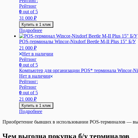
Рейтинг:
Рейтинг
0
out of 5
31 000
₽
Купить в 1 клик
Подробнее
POS-терминалы Wincor-Nixdorf Beetle M-II Plus 15" Б/У
21 000
₽
Нет в наличии
Рейтинг
0
out of 5
Компьютер для организации POS* терминала Wincor-Nixdo
Нет в наличии
Рейтинг:
Рейтинг
0
out of 5
21 000
₽
Купить в 1 клик
Подробнее
Приобретение бывших в использовании POS-терминалов — выг
Чем выгодна покупка б/у терминалов