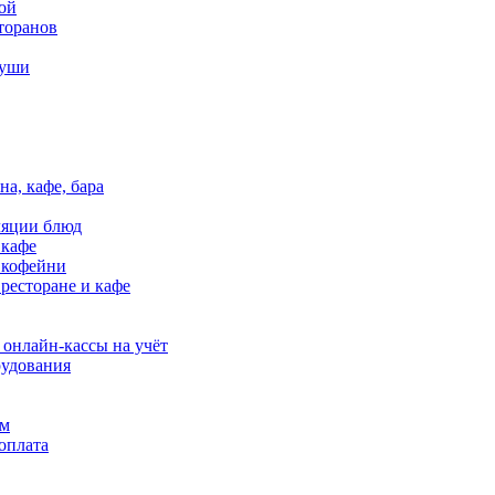
ой
торанов
суши
инки обеспечивается мощным двуядерным пр...
на, кафе, бара
ляции блюд
 кафе
в кофейни
 ресторане и кафе
 онлайн-кассы на учёт
удования
rf Beetle M-II Plus предназначен для ...
ям
оплата