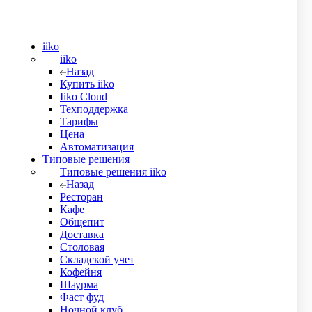
iiko
iiko
Назад
Купить iiko
Iiko Cloud
Техподдержка
Тарифы
Цена
Автоматизация
Типовые решения
Типовые решения iiko
Назад
Ресторан
Кафе
Общепит
Доставка
Столовая
Складской учет
Кофейня
Шаурма
Фаст фуд
Ночной клуб