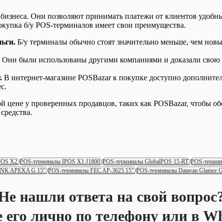
изнеса. Они позволяют принимать платежи от клиентов удобны
окупка б/у POS-терминалов имеет свои преимущества.
ьги.
Б/у терминалы обычно стоят значительно меньше, чем новы
Они были использованы другими компаниями и доказали свою на
.
В интернет-магазине POSBazar к покупке доступно дополнител
с.
цене у проверенных продавцов, таких как POSBazar, чтобы обе
средства.
POS X2
POS-терминалы IPOS X1 J1800
POS-терминалы GlobalPOS 15-RT
POS-термин
ANK APEXA G 15″
POS-терминалы FEC AP-3625 15″
POS-терминалы Datavan Glamor 
Не нашли ответа на свой вопрос
е его лично по телефону или в W