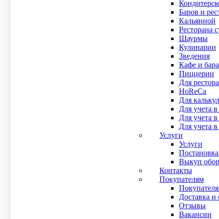
Кондитерск
В наличии
Баров и рес
Рейтинг
Кальянной
0
out of 5
Ресторана 
Высокая производительность и надёжность работы нов
Шаурмы
В наличии
Кулинарии
Рейтинг:
Зведения
Рейтинг
Кафе и бара
0
out of 5
Пиццерии
20 000
₽
Для рестора
HoReCa
Купить в 1 клик
Для кальку
Подробнее
Для учета в
Для учета 
POS-терминалы БУ Wincor-Nixdorf Beetle M-II Plus
Для учета в
18 000
₽
Услуги
В наличии
Услуги
Рейтинг
Постановка
0
out of 5
Выкуп обор
Компьютер для организации POS* терминала Wincor-Nixdo
Контакты
В наличии
Покупателям
Рейтинг:
Покупател
Рейтинг
Доставка и 
0
out of 5
Отзывы
18 000
₽
Вакансии