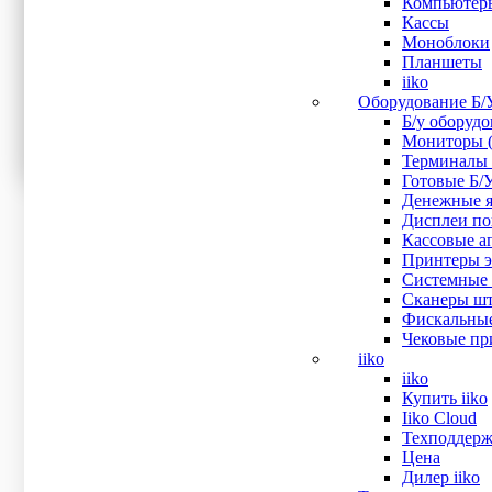
Компьютер
Кассы
Процессор
Моноблоки
Планшеты
Ширина печати
iiko
Оборудование Б/
Б/у оборуд
Тип дисплея
Мониторы (
Терминалы 
Тип замка
Готовые Б/
Денежные я
Дисплеи пок
Кассовые ап
Показать все
Принтеры эт
Сначала дешевле
Системные 
Сначала дороже
Сканеры шт
Сначала популярные
Фискальные
Искать:
Поиск
Чековые при
iiko
iiko
POS-терминалы CheckWay ONYX Smart "15" Б/У
Купить iiko
26 000
₽
Iiko Cloud
В наличии
Техподдерж
Рейтинг
Цена
0
out of 5
Дилер iiko
POS терминал CheckWay ONYX Smart с абсолютно гладк