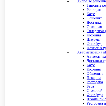
Типовые решени
В наличии
Типовые ре
Рейтинг:
Ресторан
Рейтинг
Кафе
0
out of 5
Общепит
26 000
₽
Доставка
Купить в 1 клик
Столовая
Подробнее
Складской 
Кофейня
POS-терминалы Firich Mega POS 3435 Б/У
Шаурма
Фаст фуд
22 000
₽
Ночной клу
В наличии
Автоматизация ii
Рейтинг
Автоматизац
0
out of 5
Доставки е
Низкое энергопотребление.Снижает энергопотребление, 
Кафе
В наличии
Кофейни
Рейтинг:
Общепита
Рейтинг
Пекарни
0
out of 5
Ресторана
22 000
₽
Бара
Купить в 1 клик
Столовой
Подробнее
Фаст фуда
Школьной с
POS-терминалы Posiflex KS-7215 Б/У
Ресторана и
20 000
₽