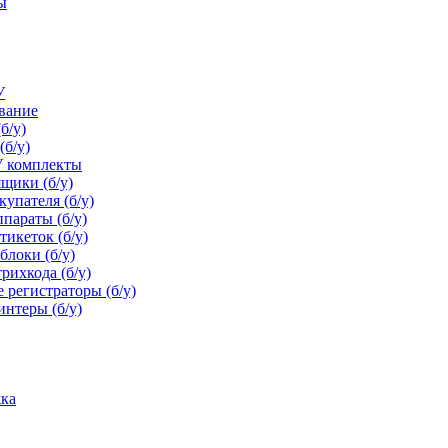
ы
У
ование
б/у)
(б/у)
У комплекты
щики (б/у)
упателя (б/у)
параты (б/у)
икеток (б/у)
блоки (б/у)
рихкода (б/у)
 регистраторы (б/у)
нтеры (б/у)
ка
ой лицевой поверхностью предназначен для...