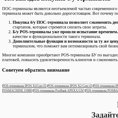
ПОС-терминалы являются неотъемлемой частью современного б
терминала может быть довольно дорогостоящим. Вот почему п
Покупка б/у ПОС-терминала позволяет сэкономить ден
стартапов, которые стремятся снизить свои затраты.
Б/у POS-терминалы уже прошли испытание временем.
качестве и функциональности такого терминала.
Дополнительные функции и возможности за ту же цену
терминалом, что поможет вам оптимизировать свой бизне
Многие компании приобретают POS-терминалы БУ по выгодной 
платежей, повысить удовлетворенность клиентов и сэкономить 
Советуем обратить внимание
POS-терминалы IPOS X1Core I5
POS-терминалы IPOS X2 Core i3
POS-терминалы I
POSMACHINE J1900
POS-терминалы PosBank APEXA GW
POS-терминалы POSB
Задайт