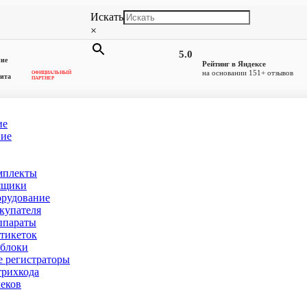
Искать
×
5.0
ние
Рейтинг в Яндексе
на основании 151+ отзывов
ОФИЦИАЛЬНЫЙ
ита
ПАРТНЕР
ие
ние
мплекты
рге
(товаров 7)
ящики
орудование
купателя
ппараты
тикеток
блоки
 регистраторы
рихкода
еков