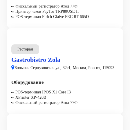
Фискальный регистратор Атол 77Ф
Принтер чеков PayTor TRP80USE II
POS-терминал Firich Glaive FEC RT 665D
Ресторан
Gastrobistro Zola
Большая Серпуховская ул., 32с1, Москва, Россия, 115093
Оборудование
POS-терминал IPOS X1 Core I3
XPrinter XP-420B
Фискальный регистратор Атол 77Ф