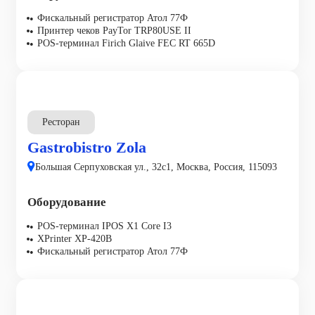
Фискальный регистратор Атол 77Ф
Принтер чеков PayTor TRP80USE II
POS-терминал Firich Glaive FEC RT 665D
Ресторан
Gastrobistro Zola
Большая Серпуховская ул., 32с1, Москва, Россия, 115093
Оборудование
POS-терминал IPOS X1 Core I3
XPrinter XP-420B
Фискальный регистратор Атол 77Ф