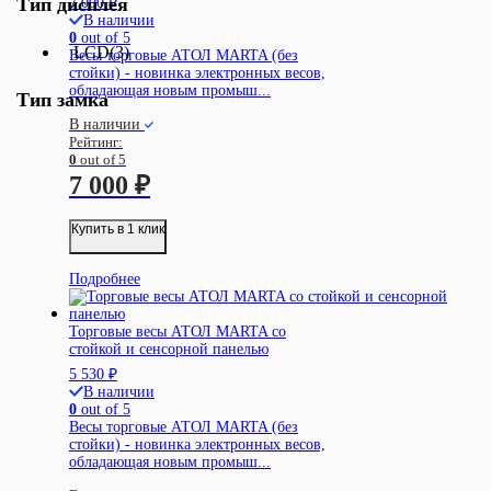
Тип дисплея
7 000
₽
В наличии
0
out of 5
LCD
(3)
Весы торговые АТОЛ MARTA (без
стойки) - новинка электронных весов,
обладающая новым промыш...
Тип замка
В наличии
Рейтинг:
0
out of 5
7 000
₽
Купить в 1 клик
Подробнее
Торговые весы АТОЛ MARTA со
стойкой и сенсорной панелью
5 530
₽
В наличии
0
out of 5
Весы торговые АТОЛ MARTA (без
стойки) - новинка электронных весов,
обладающая новым промыш...