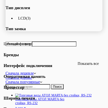
Тип дисплея
LCD
(3)
Тип замка
Ценовой фильтр
Бренды
Показать все
Интерфейс подключения
Сначала дешевле
Оперативная память
Сначала дороже
Сначала популярные
Искать:
Процессор
Поиск
Ширина печати
Торговые весы АТОЛ MARTA без
стойки, RS-232