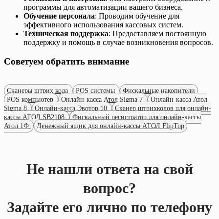
программы для автоматизации вашего бизнеса.
Обучение персонала
: Проводим обучение для
эффективного использования кассовых систем.
Техническая поддержка
: Предоставляем постоянную
поддержку и помощь в случае возникновения вопросов.
Советуем обратить внимание
Сканеры штрих кода
POS системы
Фискальные накопители
POS компьютер
Онлайн-касса Атол Sigma 7
Онлайн-касса Атол
Sigma 8
Онлайн-касса Эвотор 10
Сканер штрихкодов для онлайн-
кассы АТОЛ SB2108
Фискальный регистратор для онлайн-кассы
Атол 1Ф
Денежный ящик для онлайн-кассы АТОЛ FlipTop
Не нашли ответа на свой
вопрос?
Задайте его лично по телефону