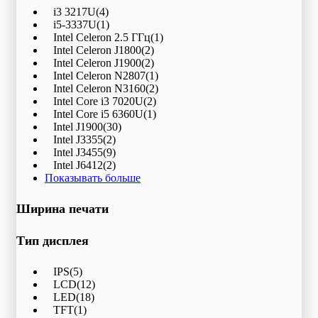
i3 3217U
(4)
i5-3337U
(1)
Intel Celeron 2.5 ГГц
(1)
Intel Celeron J1800
(2)
Intel Celeron J1900
(2)
Intel Celeron N2807
(1)
Intel Celeron N3160
(2)
Intel Core i3 7020U
(2)
Intel Core i5 6360U
(1)
Intel J1900
(30)
Intel J3355
(2)
Intel J3455
(9)
Intel J6412
(2)
Показывать больше
Ширина печати
Тип дисплея
IPS
(5)
LCD
(12)
LED
(18)
TFT
(1)