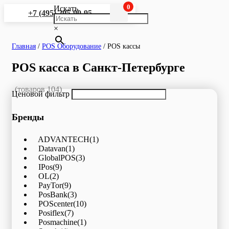
0
Искать
+7 (495) 295-90-95
×
Главная
/
POS Оборудование
/
POS кассы
POS касса в Санкт-Петербурге
(товаров 104)
Ценовой фильтр
Бренды
ADVANTECH
(1)
Datavan
(1)
GlobalPOS
(3)
IPos
(9)
OL
(2)
PayTor
(9)
PosBank
(3)
POScenter
(10)
Posiflex
(7)
Posmachine
(1)