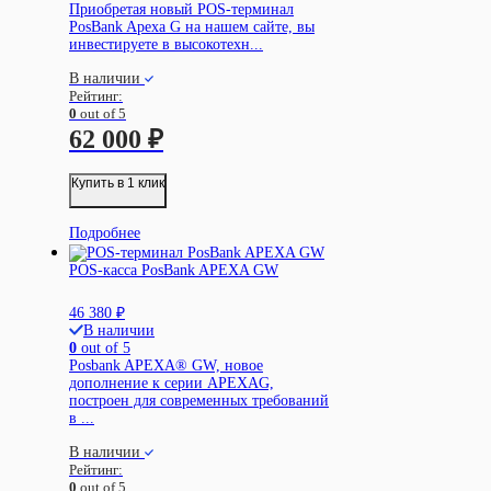
Приобретая новый POS-терминал
PosBank Apexa G на нашем сайте, вы
инвестируете в высокотехн...
В наличии
Рейтинг:
0
out of 5
62 000
₽
Купить в 1 клик
Подробнее
POS-касса PosBank APEXA GW
46 380
₽
В наличии
0
out of 5
Posbank APEXA® GW, новое
дополнение к серии APEXAG,
построен для современных требований
в ...
В наличии
Рейтинг:
0
out of 5