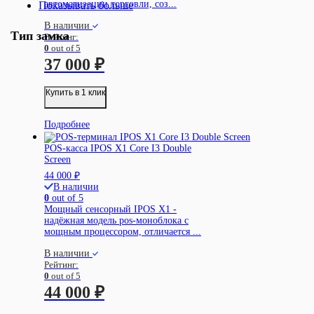
автоматизации торговли, соз...
Показывать больше
В наличии
Тип замка
Рейтинг:
0
out of 5
37 000
₽
Купить в 1 клик
Подробнее
POS-касса IPOS X1 Core I3 Double
Screen
44 000
₽
В наличии
0
out of 5
Мощный сенсорный IPOS X1 -
надёжная модель pos-моноблока с
мощным процессором, отличается ...
В наличии
Рейтинг:
0
out of 5
44 000
₽