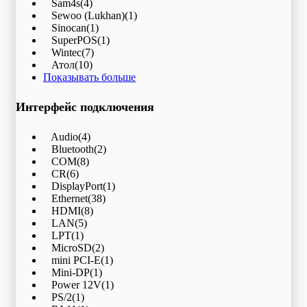
Sam4s
(4)
Sewoo (Lukhan)
(1)
Sinocan
(1)
SuperPOS
(1)
Wintec
(7)
Атол
(10)
Показывать больше
Интерфейс подключения
Audio
(4)
Bluetooth
(2)
COM
(8)
CR
(6)
DisplayPort
(1)
Ethernet
(38)
HDMI
(8)
LAN
(5)
LPT
(1)
MicroSD
(2)
mini PCI-E
(1)
Mini-DP
(1)
Power 12V
(1)
PS/2
(1)