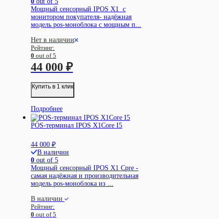
0
out of 5
Мощный сенсорный IPOS X1 c
монитором покупателя- надёжная
модель pos-моноблока с мощным п...
Нет в наличии
Рейтинг:
0
out of 5
44 000
₽
Купить в 1 клик
Подробнее
POS-терминал IPOS X1Core I5
44 000
₽
В наличии
0
out of 5
Мощный сенсорный IPOS X1 Cpre -
самая надёжная и производительная
модель pos-моноблока из ...
В наличии
Рейтинг:
0
out of 5