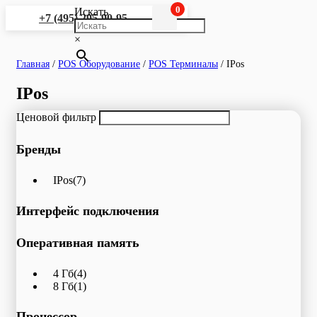
0
Искать
+7 (495) 295-90-95
×
Главная
/
POS Оборудование
/
POS Терминалы
/
IPos
IPos
Ценовой фильтр
Бренды
IPos
(7)
Интерфейс подключения
Оперативная память
4 Гб
(4)
8 Гб
(1)
Процессор