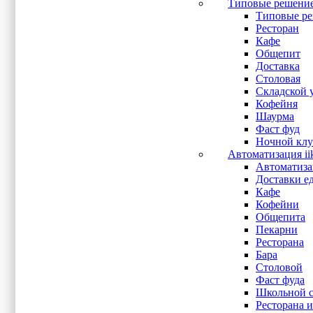
USB
(23)
Типовые решени
USB 2.0
(3)
Типовые ре
USB 3.0
(1)
Ресторан
VGA
(20)
Кафе
Wi-Fi
(1)
Общепит
Аудио выход
(5)
Доставка
Вход микрофона
(3)
Столовая
Показывать больше
Складской 
Кофейня
Шаурма
Оперативная память
Фаст фуд
Ночной клу
1 Гб
(1)
Автоматизация ii
16 Гб
(1)
Автоматизац
2 Гб
(5)
Доставки е
4 Гб
(22)
Кафе
8 Гб
(6)
Кофейни
Общепита
Пекарни
Процессор
Ресторана
Бара
Intel Celeron 2.5 ГГц
(1)
Столовой
Intel Celeron J1900
(1)
Фаст фуда
Intel Celeron N2807
(1)
Школьной с
Intel Celeron N3160
(1)
Ресторана и
Intel Core i5 6360U
(1)