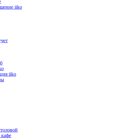
е
шение iiko
учет
б
ko
ия iiko
ды
толовой
 кафе