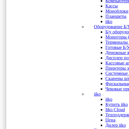
Компьютер
Sam4s
(3)
Кассы
Sewoo (Lukhan)
(1)
Моноблоки
Атол
(11)
Планшеты
Показывать больше
iiko
Оборудование Б/
Интерфейс подключения
Б/у оборуд
Мониторы (
Audio
(4)
Терминалы 
Bluetooth
(1)
Готовые Б/
COM
(10)
Денежные я
CR
(8)
Дисплеи пок
DisplayPort
(1)
Кассовые ап
Ethernet
(15)
Принтеры эт
HDMI
(1)
Системные 
LAN
(5)
Сканеры шт
LPT
(3)
Фискальные
Mini-DP
(1)
Чековые при
Power 12V
(1)
iiko
RJ-11
(1)
iiko
RJ-45
(1)
Купить iiko
RJ-50
(1)
Iiko Cloud
RJ11
(2)
Техподдерж
RS-232
(12)
Цена
UPS
(1)
Дилер iiko