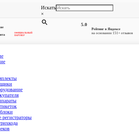
Искать
×
5.0
ние
Рейтинг в Яндексе
на основании 151+ отзывов
ОФИЦИАЛЬНЫЙ
ита
ПАРТНЕР
ие
ние
мплекты
ров 9)
ящики
орудование
купателя
ппараты
тикеток
блоки
 регистраторы
рихкода
еков