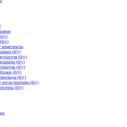
ы
У
ование
б/у)
(б/у)
У комплекты
щики (б/у)
упателя (б/у)
параты (б/у)
икеток (б/у)
блоки (б/у)
рихкода (б/у)
 регистраторы (б/у)
нтеры (б/у)
ка