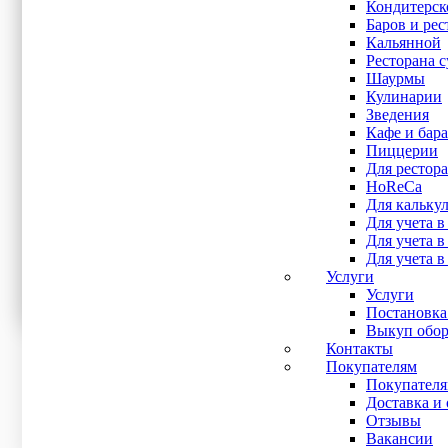
Кондитерск
Intel J1900
(10)
Баров и рес
Intel J3455
(3)
Кальянной
Intel J6412
(2)
Ресторана 
Показывать больше
Шаурмы
Кулинарии
Ширина печати
Зведения
Кафе и бара
Пиццерии
Тип дисплея
Для рестора
HoReCa
IPS
(1)
Для кальку
LCD
(4)
Для учета в
LED
(2)
Для учета 
TFT LCD
(5)
Для учета в
TFT LED
(2)
Услуги
Услуги
Постановка
Тип замка
Выкуп обор
Контакты
Покупателям
Показать все
Покупател
Сначала дешевле
Доставка и 
Сначала дороже
Отзывы
Сначала популярные
Вакансии