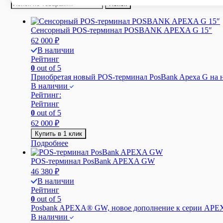
Искать:
Поиск
Сенсорный POS-терминал POSBANK APEXA G 15″
62 000
₽
В наличии
Рейтинг
0
out of 5
Приобретая новый POS-терминал PosBank Apexa G на на
В наличии
Рейтинг:
Рейтинг
0
out of 5
62 000
₽
Купить в 1 клик
Подробнее
POS-терминал PosBank APEXA GW
46 380
₽
В наличии
Рейтинг
0
out of 5
Posbank APEXA® GW, новое дополнение к серии APEXA
В наличии