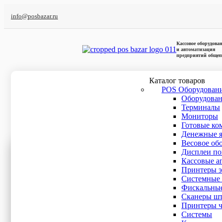
info@posbazar.ru
Кассовое оборудова
и автоматизация
предприятий общеп
Каталог товаров
POS Оборудован
Оборудова
Главная
/
POS Оборудование
/
POS Моноблоки
Терминалы
Мониторы
Готовые ко
POS моноблок в Санкт-Петербурге
(това
Денежные 
Весовое об
Ценовой фильтр
Дисплеи по
Кассовые а
Бренды
Принтеры э
Системные 
Фискальные
OL
(2)
Сканеры шт
PosBank
(3)
Принтеры ч
POScenter
(2)
Cистемы
Posiflex
(11)