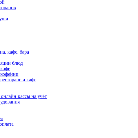
ой
торанов
суши
на, кафе, бара
ляции блюд
 кафе
в кофейни
 ресторане и кафе
 онлайн-кассы на учёт
удования
ям
оплата