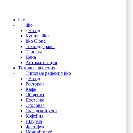
iiko
iiko
Назад
Купить iiko
Iiko Cloud
Техподдержка
Тарифы
Цена
Автоматизация
Типовые решения
Типовые решения iiko
Назад
Ресторан
Кафе
Общепит
Доставка
Столовая
Складской учет
Кофейня
Шаурма
Фаст фуд
Ночной клуб