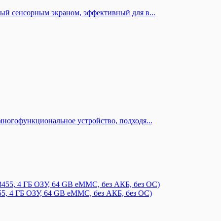
ый сенсорным экраном, эффективный для в...
многофункциональное устройство, подходя...
455, 4 ГБ ОЗУ, 64 GB eMMC, без АКБ, без ОС)