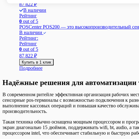
87 822
₽
В наличии
Рейтинг
0
out of 5
POSCenter POS200 — это высокопроизводительный сенс
В наличии
Рейтинг:
Рейтинг
0
out of 5
87 822
₽
Купить в 1 клик
Подробнее
Надёжные решения для автоматизации 
В современном ритейле эффективная организация рабочих мес
сенсорные pos-терминалы с возможностью подключения к разн
выполнение кассовых операций и повышая качество обслуживан
производительность.
Такая техника обычно оснащена мощным процессором и програ
экран диагональю 15 дюймов, поддерживать wifi, bt, audio, а
процессором intel, что обеспечивает стабильную и быструю ра