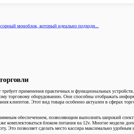
орный моноблок, который идеально подходи...
торговли
т требует применения практичных и функциональных устройств
ому торговому оборудованию. Они способны отображать информ
ия клиентов. Этот вид товара особенно актуален в сферах торг
ммным обеспечением, позволяющим выполнять широкий спектр о
 также комплектоваться блоком питания на 12v. Многие модели 
боту. Это позволяет сделать место кассира максимально удобным