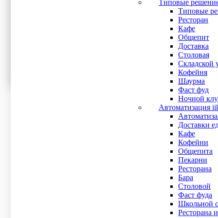
Типовые решени
Ширина печати
Типовые ре
Ресторан
Кафе
Тип дисплея
Общепит
Доставка
LCD
(2)
Столовая
LED
(1)
Складской 
Кофейня
Шаурма
Тип замка
Фаст фуд
Ночной клу
Автоматизация ii
Показать все
Автоматизац
Сначала дешевле
Доставки е
Сначала дороже
Кафе
Сначала популярные
Кофейни
Искать:
Поиск
Общепита
Пекарни
Ресторана
Кассовый POS моноблок POScenter POS400
Бара
Столовой
56 000
₽
Фаст фуда
В наличии
Школьной с
Рейтинг
Ресторана и
0
out of 5