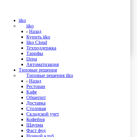
iiko
iiko
Назад
Купить iiko
Iiko Cloud
Техподдержка
Тарифы
Цена
Автоматизация
Типовые решения
Типовые решения iiko
Назад
Ресторан
Кафе
Общепит
Доставка
Столовая
Складской учет
Кофейня
Шаурма
Фаст фуд
Ночной клуб