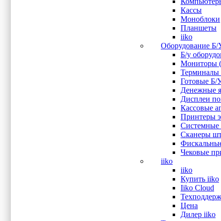
Компьютер
Кассы
DisplayPort
(1)
Моноблоки
Ethernet
(2)
Планшеты
HDMI
(1)
iiko
LPT
(1)
Оборудование Б/
RS-232
(2)
Б/у оборуд
USB
(2)
Мониторы (
VGA
(1)
Терминалы 
Аудио выход
(2)
Готовые Б/
Вход микрофона
(1)
Денежные я
Показывать больше
Дисплеи пок
Кассовые ап
Принтеры эт
Оперативная память
Системные 
Сканеры шт
2 Гб
(1)
Фискальные
4 Гб
(2)
Чековые при
8 Гб
(1)
iiko
iiko
Купить iiko
Процессор
Iiko Cloud
Техподдерж
Intel Core i5 6360U
(1)
Цена
Intel J1900
(3)
Дилер iiko