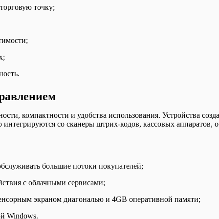
торговую точку;
тимости;
х;
ность.
правлением
сти, компактности и удобства использования. Устройства созд
ко интегрируются со сканеры штрих-кодов, кассовых аппаратов,
обслуживать большие потоки покупателей;
йствия с облачными сервисами;
сенсорным экраном диагональю и 4GB оперативной памяти;
ой Windows.