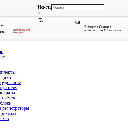
Искать
×
5.0
ние
Рейтинг в Яндексе
на основании 151+ отзывов
ОФИЦИАЛЬНЫЙ
ита
ПАРТНЕР
ие
ние
OS моноблоки
мплекты
ге
(товаров 3)
ящики
орудование
купателя
ппараты
тикеток
блоки
 регистраторы
рихкода
еков