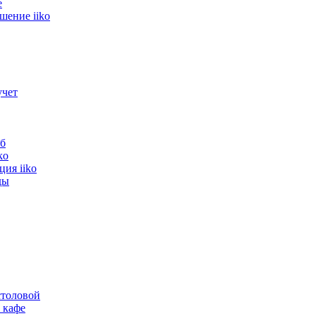
е
шение iiko
учет
б
ko
ия iiko
ды
толовой
 кафе