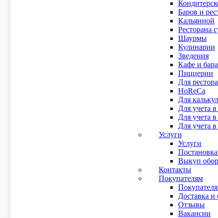
Кондитерск
Сенсорный моноблок POSCenter POS 400 — это современ
Баров и рес
В наличии
Кальянной
Рейтинг:
Ресторана 
Рейтинг
Шаурмы
0
out of 5
Кулинарии
56 000
₽
Зведения
Купить в 1 клик
Кафе и бара
Подробнее
Пиццерии
Для рестора
POS-моноблок OL-P06 (15“ сенсорный 4Gb, MSSD, MSR,
HoReCa
45 000
₽
Для кальку
В наличии
Для учета в
Рейтинг
Для учета 
0
out of 5
Для учета в
POS-моноблок OL-P06 — это современное и высокопрои
Услуги
В наличии
Услуги
Рейтинг:
Постановка
Рейтинг
Выкуп обор
0
out of 5
Контакты
45 000
₽
Покупателям
Покупател
Купить в 1 клик
Доставка и 
Подробнее
Отзывы
Вакансии
Сенсорный моноблок POScenter POS200