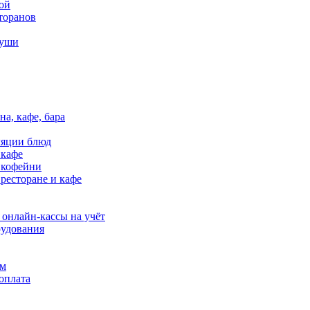
ой
ное и стильное решение для вашего бизне...
торанов
суши
на, кафе, бара
 USB (5W) TrueFlat, LED, J1900/2xCOM, Win 10 Embeded)
ляции блюд
 кафе
в кофейни
 ресторане и кафе
зводительное решение для автоматизации б...
 онлайн-кассы на учёт
удования
ям
оплата