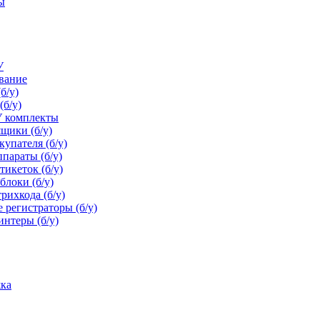
ы
У
ование
б/у)
(б/у)
У комплекты
щики (б/у)
упателя (б/у)
параты (б/у)
икеток (б/у)
блоки (б/у)
рихкода (б/у)
 регистраторы (б/у)
нтеры (б/у)
ка