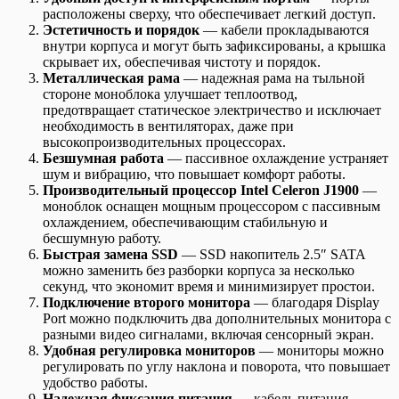
расположены сверху, что обеспечивает легкий доступ.
Эстетичность и порядок
— кабели прокладываются
внутри корпуса и могут быть зафиксированы, а крышка
скрывает их, обеспечивая чистоту и порядок.
Металлическая рама
— надежная рама на тыльной
стороне моноблока улучшает теплоотвод,
предотвращает статическое электричество и исключает
необходимость в вентиляторах, даже при
высокопроизводительных процессорах.
Безшумная работа
— пассивное охлаждение устраняет
шум и вибрацию, что повышает комфорт работы.
Производительный процессор Intel Celeron J1900
—
моноблок оснащен мощным процессором с пассивным
охлаждением, обеспечивающим стабильную и
бесшумную работу.
Быстрая замена SSD
— SSD накопитель 2.5″ SATA
можно заменить без разборки корпуса за несколько
секунд, что экономит время и минимизирует простои.
Подключение второго монитора
— благодаря Display
Port можно подключить два дополнительных монитора с
разными видео сигналами, включая сенсорный экран.
Удобная регулировка мониторов
— мониторы можно
регулировать по углу наклона и поворота, что повышает
удобство работы.
Надежная фиксация питания
— кабель питания