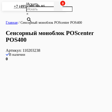
0
Искать
+7 (495) 295-90-95
×
Главная
/
Сенсорный моноблок POScenter POS400
Сенсорный моноблок POScenter
POS400
Артикул:
110203238
В наличии
0