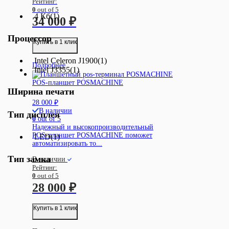
Рейтинг:
0
out of 5
4 Кб
(1)
34 000
₽
Процессор
Купить в 1 клик
Intel Celeron J1900
(1)
Подробнее
Intel J3355
(1)
POS-планшет POSMACHINE
Ширина печати
28 000
₽
В наличии
Тип дисплея
0
out of 5
Надежный и высокопроизводительный
POS-планшет POSMACHINE поможет
LED
(1)
автоматизировать то...
Тип замка
В наличии
Рейтинг:
0
out of 5
28 000
₽
Купить в 1 клик