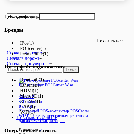
Ценовой фильтр
Бренды
Показать все
IPos
(1)
POScenter
(1)
Сначала дешевле
Posmachine
(1)
Сначала дороже
Сначала популярные
Интерфейс подключения
Искать:
Поиск
Bluetooth
(1)
Ethernet
(1)
POS-планшет POSCenter Wise
HDMI
(1)
MicroSD
(1)
34 000
₽
RS-232
(1)
В наличии
USB
(1)
0
out of 5
Сенсорный POS-компьютер POSCenter
WiFi
(1)
WISE является прекрасным решением
Показывать больше
для автоматизации торг...
Оперативная память
В наличии