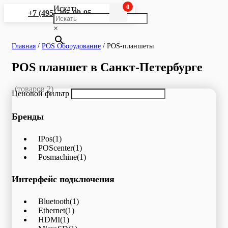
0
Искать
+7 (495) 295-90-95
×
Главная
/
POS Оборудование
/
POS-планшеты
POS планшет в Санкт-Петербурге
(товаров 2)
Ценовой фильтр
Бренды
IPos
(1)
POScenter
(1)
Posmachine
(1)
Интерфейс подключения
Bluetooth
(1)
Ethernet
(1)
HDMI
(1)