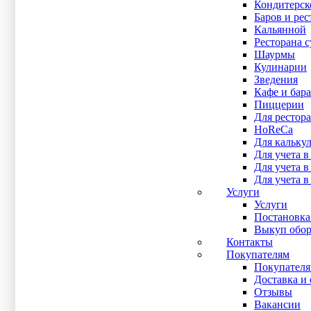
Кондитерск
Что вам больше всего необходимо
Баров и рес
Кальянной
от автоматизации?
Ресторана 
Шаурмы
Кулинарии
Зведения
Складской учёт
Кафе и бара
Пиццерии
Для рестора
HoReCa
Для кальку
Отправка заказов на кухню
Для учета в
Для учета 
Для учета в
Услуги
Контроль закупок
Услуги
Постановка
Выкуп обор
Контакты
Покупателям
Другое
Покупател
Доставка и 
Отзывы
Вакансии