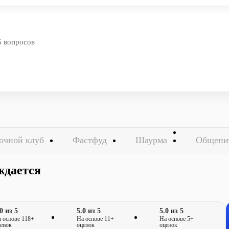
5 вопросов
очной клуб
Фастфуд
Шаурма
Общепи
ждается
0 из 5
5.0 из 5
5.0 из 5
 основе 118+
На основе 11+
На основе 5+
енок
оценок
оценок