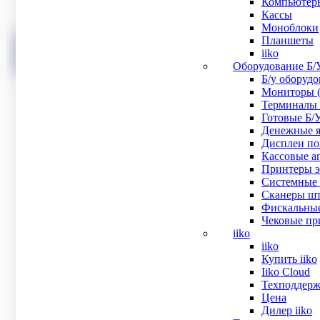
Компьютер
скидкой от 20%
Кассы
Моноблоки
Планшеты
УЗНАТЬ СТОИМОСТЬ ВНЕДРЕНИЯ СО СКИДКОЙ 
iiko
ПОДОБРАТЬ КОМПЛЕКТ ОБОРУДОВАНИЯ
Оборудование Б/
Б/у оборуд
Мониторы (
Терминалы 
Готовые Б/
Эквайринг
Денежные я
Подключите оплату картами, и забудье
Дисплеи пок
про переводы по листочкам
Кассовые ап
Принтеры эт
Системные 
Сканеры шт
ЕГАИС
Фискальные
Официально продавайте алкоголь
Чековые при
iiko
iiko
Маркировка
Купить iiko
Торгуйте любыми маркированными
Iiko Cloud
товарами
Техподдерж
Цена
Дилер iiko
Соотвествуйте ФЗ-54