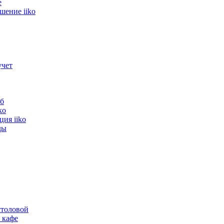
е
шение iiko
ндитерской в Санкт-Петербург
учет
ёт
дитерской
б
ko
ия iiko
ды
толовой
 кафе