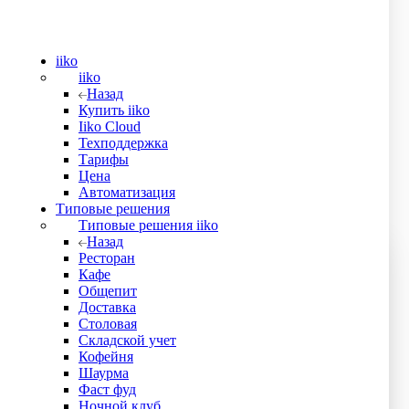
iiko
е
iiko
Назад
Купить iiko
Iiko Cloud
Техподдержка
Тарифы
Цена
Автоматизация
Типовые решения
Типовые решения iiko
Назад
Ресторан
Кафе
Общепит
Доставка
Ваша скидка -
1
%
Столовая
Складской учет
Кофейня
Шаурма
Фаст фуд
Сергей Екатеринин
Ночной клуб