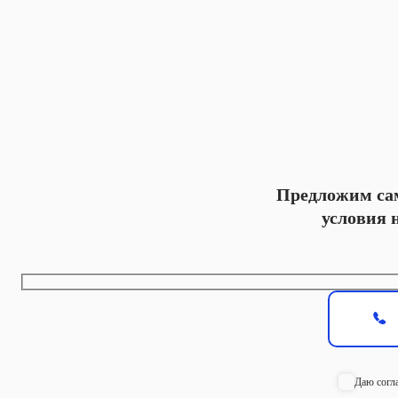
Предложим са
условия 
Даю согл