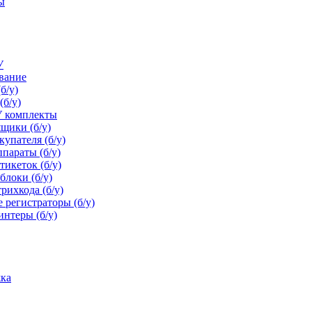
ы
+
У
ование
б/у)
(б/у)
У комплекты
щики (б/у)
упателя (б/у)
параты (б/у)
икеток (б/у)
блоки (б/у)
рихкода (б/у)
 регистраторы (б/у)
нтеры (б/у)
ка