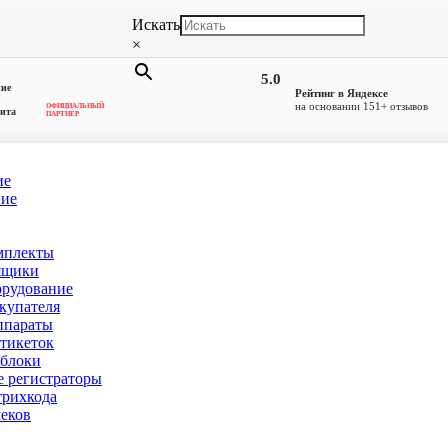
Искать
×
5.0
ние
Рейтинг в Яндексе
на основании 151+ отзывов
ОФИЦИАЛЬНЫЙ
ита
ПАРТНЕР
ие
ние
мплекты
скую
ящики
орудование
купателя
ппараты
тикеток
блоки
 регистраторы
рихкода
еков