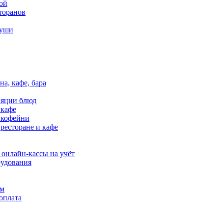
ой
торанов
суши
Доставка и Яндекс Еда
на, кафе, бара
ляции блюд
Контроль сотрудников
 кафе
в кофейни
 ресторане и кафе
Программы лояльности
 онлайн-кассы на учёт
удования
ям
оплата