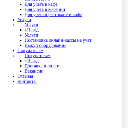
Для учета в кафе
Ведущий инженер по автоматизации
Для учета в кофейни
Для учета в ресторане и кафе
iiko это модульная программа, в
Услуги
Услуги
зависимости от набора функций
Назад
подбирается тариф и меняется состав
Услуги
необходимого оборудования. С 2006 года
Постановка онлайн-кассы на учет
Выкуп оборудования
мы выработали систему и понимаем, какой
Покупателям
тип оборудования и программ необходим
Покупателям
для каждого вида бизнеса.
Назад
Доставка и оплата
Вакансии
Отзывы
Контакты