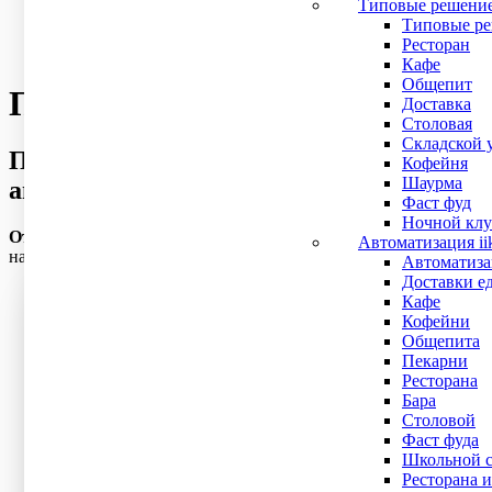
Типовые решени
Работайте без опасений перед налоговой
Типовые ре
Ресторан
Кафе
Общепит
Программа автоматизации ко
Доставка
Столовая
Складской 
Пройдите тест и получите точный расч
Кофейня
Шаурма
автоматизации для вашей будущей кон
Фаст фуд
Ночной клу
Ответьте
на несколько вопросов и
получите скидку
Автоматизация ii
на всё кассовое оборудование
Автоматизац
Доставки е
Кафе
Кофейни
Общепита
Пекарни
20
%
Ресторана
Расчёт пройден на:
Бара
Столовой
Фаст фуда
Школьной с
Вопрос 1 из 5
Ресторана и