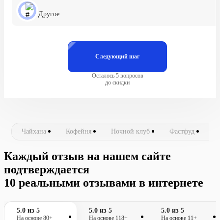
Другое
Следующий шаг
Осталось 5 вопросов
до скидки
Чайхана
Кофейня
Ночной клуб
Фастфуд
Ш
Каждый отзыв на нашем сайте
подтверждается
10 реальными отзывами в интернете
5.0 из 5
5.0 из 5
5.0 из 5
На основе 80+
На основе 118+
На основе 11+