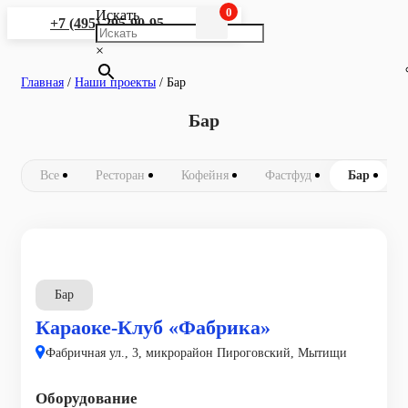
0
Искать
+7 (495) 295-90-95
×
Главная
/
Наши проекты
/
Бар
Бар
Все
Ресторан
Кофейня
Фастфуд
Бар
Бар
Караоке-Клуб «Фабрика»
Фабричная ул., 3, микрорайон Пироговский, Мытищи
Оборудование