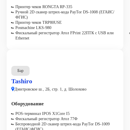
Принтер чеков RONGTA RP-335
Ручной 2D сканер штрих-кода PayTor DS-1008 (ЕГАИС/
ФГИС)
Принтер чеков TRP80USE
Posmaсhine LKS-980
Фискальный регистратор Атол FPrint 22ПТК с USB или
Ethernet
Бар
Tashiro
Дмитровское ш., 2Б, стр. 1, д. Шолохово
Оборудование
POS-терминал IPOS X1Core I5
Фискальный регистратор Атол 77Ф
Беспроводной 2D сканер штрих-кода PayTor DS-1009
(ЕГАИС/ФГИС)