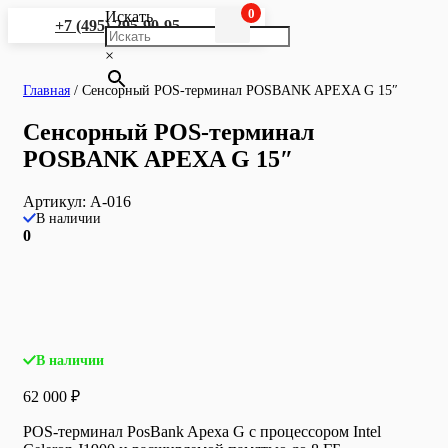
0
Искать
+7 (495) 295-90-95
×
Главная
/
Сенсорный POS-терминал POSBANK APEXA G 15″
Сенсорный POS-терминал
POSBANK APEXA G 15″
Артикул:
A-016
В наличии
0
В наличии
62 000
₽
POS-терминал PosBank Apexa G с процессором Intel