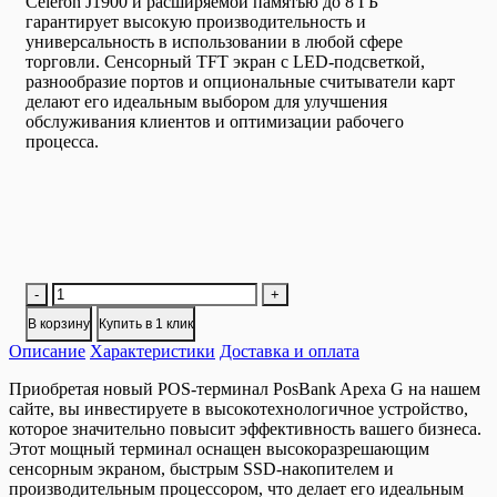
Celeron J1900 и расширяемой памятью до 8 ГБ
гарантирует высокую производительность и
универсальность в использовании в любой сфере
торговли. Сенсорный TFT экран с LED-подсветкой,
разнообразие портов и опциональные считыватели карт
делают его идеальным выбором для улучшения
обслуживания клиентов и оптимизации рабочего
процесса.
Количество
-
+
товара
В корзину
Купить в 1 клик
Сенсорный
Описание
POS-
Характеристики
Доставка и оплата
терминал
Приобретая новый POS-терминал PosBank Apexa G на нашем
POSBANK
сайте, вы инвестируете в высокотехнологичное устройство,
APEXA
которое значительно повысит эффективность вашего бизнеса.
G
Этот мощный терминал оснащен высокоразрешающим
15″
сенсорным экраном, быстрым SSD-накопителем и
производительным процессором, что делает его идеальным