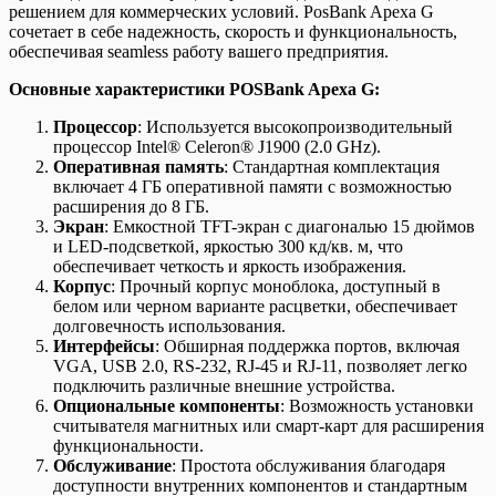
решением для коммерческих условий. PosBank Apexa G
сочетает в себе надежность, скорость и функциональность,
обеспечивая seamless работу вашего предприятия.
Основные характеристики POSBank Apexa G:
Процессор
: Используется высокопроизводительный
процессор Intel® Celeron® J1900 (2.0 GHz).
Оперативная память
: Стандартная комплектация
включает 4 ГБ оперативной памяти с возможностью
расширения до 8 ГБ.
Экран
: Емкостной TFT-экран с диагональю 15 дюймов
и LED-подсветкой, яркостью 300 кд/кв. м, что
обеспечивает четкость и яркость изображения.
Корпус
: Прочный корпус моноблока, доступный в
белом или черном варианте расцветки, обеспечивает
долговечность использования.
Интерфейсы
: Обширная поддержка портов, включая
VGA, USB 2.0, RS-232, RJ-45 и RJ-11, позволяет легко
подключить различные внешние устройства.
Опциональные компоненты
: Возможность установки
считывателя магнитных или смарт-карт для расширения
функциональности.
Обслуживание
: Простота обслуживания благодаря
доступности внутренних компонентов и стандартным