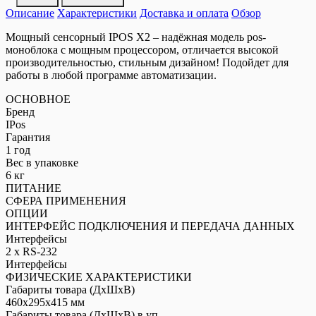
POS-
Описание
терминал
Характеристики
Доставка и оплата
Обзор
IPOS
Мощный сенсорный IPOS X2 – надёжная модель pos-
X2
моноблока с мощным процессором, отличается высокой
производительностью, стильным дизайном! Подойдет для
работы в любой программе автоматизации.
ОСНОВНОЕ
Бренд
IPos
Гарантия
1 год
Вес в упаковке
6 кг
ПИТАНИЕ
СФЕРА ПРИМЕНЕНИЯ
ОПЦИИ
ИНТЕРФЕЙС ПОДКЛЮЧЕНИЯ И ПЕРЕДАЧА ДАННЫХ
Интерфейсы
2 x RS-232
Интерфейсы
ФИЗИЧЕСКИЕ ХАРАКТЕРИСТИКИ
Габариты товара (ДxШxВ)
460x295x415 мм
Габариты товара (ДxШxВ) в уп