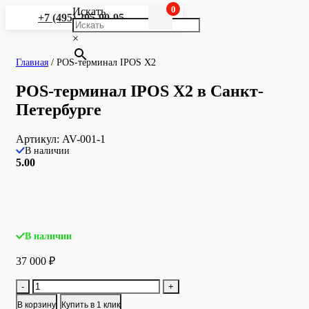
0
Искать
+7 (495) 295-90-95
×
Главная
/
POS-терминал IPOS X2
POS-терминал IPOS X2 в Санкт-
Петербурге
Артикул:
AV-001-1
В наличии
5.00
В наличии
37 000
₽
Количество
-
+
товара
В корзину
Купить в 1 клик