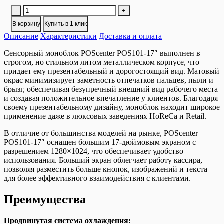
Количество
-
+
товара
В корзину
Купить в 1 клик
Сенсорный
Описание
POS-
Характеристики
Доставка и оплата
терминал
Сенсорный моноблок POScenter POS101-17″ выполнен в
POScenter
строгом, но стильном литом металлическом корпусе, что
POS101-
придает ему презентабельный и дорогостоящий вид. Матовый
17
окрас минимизирует заметность отпечатков пальцев, пыли и
брызг, обеспечивая безупречный внешний вид рабочего места
и создавая положительное впечатление у клиентов. Благодаря
своему презентабельному дизайну, моноблок находит широкое
применение даже в люксовых заведениях HoReCa и Retail.
В отличие от большинства моделей на рынке, POScenter
POS101-17″ оснащен большим 17-дюймовым экраном с
разрешением 1280×1024, что обеспечивает удобство
использования. Больший экран облегчает работу кассира,
позволяя разместить больше кнопок, изображений и текста
для более эффективного взаимодействия с клиентами.
Преимущества
Продвинутая система охлаждения: