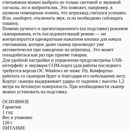
считывания можно выбрать не только световой и звуковой
сигналы, но и виброотклик. Это поможет, например, в
шумном помещении понять, что штрихкод считался успешно.
Или, наоборот, отключить звук, если необходимо соблюдать
тишину.
Помимо ручного и презентационного (на подставке) режимов
сканирования, есть последовательный режим — он
контролируется однократным нажатием кнопки для начала
считывания, которое далее сканер производит уже
автоматически при наведении на штрихкод. Это может
понадобиться как раз при приеме товаров.
Для удобной настройки и управления предусмотрены USB-
интерфейс и эмуляция COM-порта (для работы последнего
требуется версия ОС Windows не ниже 10). Комфортно
работать со сканером будет и благодаря его небольшому весу.
Корпус сканера выдерживает удары от падения с высоты 1,2
метра на бетонную поверхность. При необходимости сканер
можно установить на подставку.
ОСНОВНОЕ
Гарантия
1 год
Вес в упаковке
120 г
ПИТАНИЕ