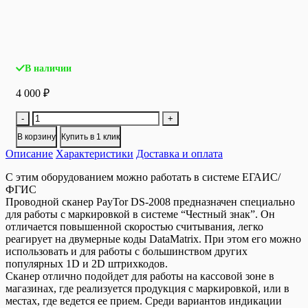
В наличии
4 000
₽
Количество
-
+
товара
В корзину
Купить в 1 клик
Ручной
Описание
2D
Характеристики
Доставка и оплата
сканер
С этим оборудованием можно работать в системе ЕГАИС/
штрих-
ФГИС
кода
Проводной сканер PayTor DS-2008 предназначен специально
PayTor
для работы с маркировкой в системе “Честный знак”. Он
DS-
отличается повышенной скоростью считывания, легко
2008
реагирует на двумерные коды DataMatrix. При этом его можно
+
использовать и для работы с большинством других
подставка
популярных 1D и 2D штрихкодов.
(ЕГАИС/
Сканер отлично подойдет для работы на кассовой зоне в
ФГИС)
магазинах, где реализуется продукция с маркировкой, или в
местах, где ведется ее прием. Среди вариантов индикации