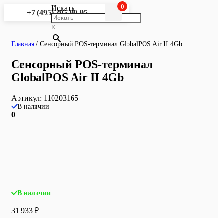
0
Искать
+7 (495) 295-90-95
×
Главная
/
Сенсорный POS-терминал GlobalPOS Air II 4Gb
Сенсорный POS-терминал
GlobalPOS Air II 4Gb
Артикул:
110203165
В наличии
0
В наличии
31 933
₽