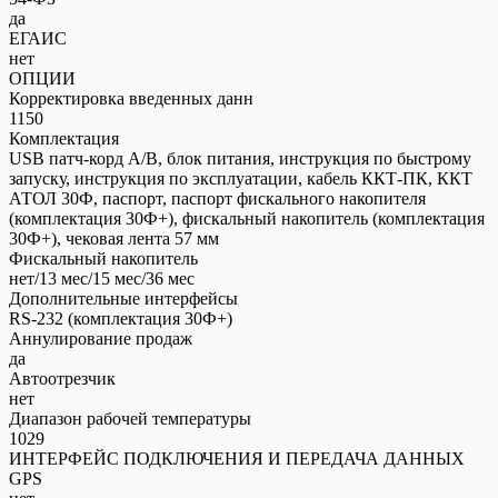
да
ЕГАИС
нет
ОПЦИИ
Корректировка введенных данн
1150
Комплектация
USB патч-корд A/B, блок питания, инструкция по быстрому
запуску, инструкция по эксплуатации, кабель ККТ-ПК, ККТ
АТОЛ 30Ф, паспорт, паспорт фискального накопителя
(комплектация 30Ф+), фискальный накопитель (комплектация
30Ф+), чековая лента 57 мм
Фискальный накопитель
нет/13 мес/15 мес/36 мес
Дополнительные интерфейсы
RS-232 (комплектация 30Ф+)
Аннулирование продаж
да
Автоотрезчик
нет
Диапазон рабочей температуры
1029
ИНТЕРФЕЙС ПОДКЛЮЧЕНИЯ И ПЕРЕДАЧА ДАННЫХ
GPS