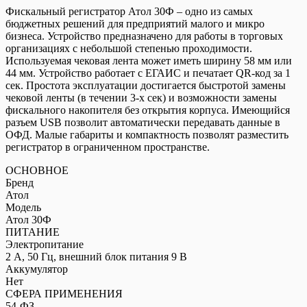
Атол
Фискальный регистратор Атол 30Ф – одно из самых
30Ф
бюджетных решений для предприятий малого и микро
бизнеса. Устройство предназначено для работы в торговых
организациях с небольшой степенью проходимости.
Используемая чековая лента может иметь ширину 58 мм или
44 мм. Устройство работает с ЕГАИС и печатает QR-код за 1
сек. Простота эксплуатации достигается быстротой замены
чековой ленты (в течении 3-х сек) и возможности замены
фискального накопителя без открытия корпуса. Имеющийся
разъем USB позволит автоматически передавать данные в
ОФД. Малые габариты и компактность позволят разместить
регистратор в ограниченном пространстве.
ОСНОВНОЕ
Бренд
Атол
Модель
Атол 30Ф
ПИТАНИЕ
Электропитание
2 А, 50 Гц, внешний блок питания 9 В
Аккумулятор
Нет
СФЕРА ПРИМЕНЕНИЯ
54-ФЗ