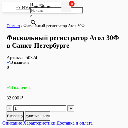
0
Искать
+7 (495) 295-90-95
×
Главная
/
Фискальный регистратор Атол 30Ф
Фискальный регистратор Атол 30Ф
в Санкт-Петербурге
Артикул:
50324
В наличии
0
В наличии
32 000
₽
Количество
-
+
товара
В корзину
Купить в 1 клик
Фискальный
Описание
регистратор
Характеристики
Доставка и оплата