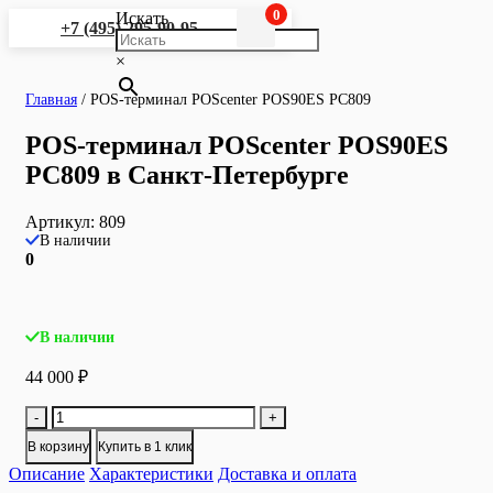
0
Искать
+7 (495) 295-90-95
×
Главная
/
POS-терминал POScenter POS90ES PC809
POS-терминал POScenter POS90ES
PC809 в Санкт-Петербурге
Артикул:
809
В наличии
0
В наличии
44 000
₽
Количество
-
+
товара
В корзину
Купить в 1 клик
POS-
Описание
терминал
Характеристики
Доставка и оплата