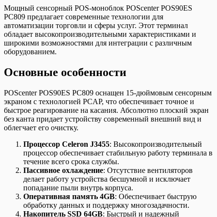
POScenter
Мощный сенсорный POS-моноблок POScenter POS90ES
POS90ES
PC809 предлагает современные технологии для
PC809
автоматизации торговли и сферы услуг. Этот терминал
обладает высокопроизводительными характеристиками и
широкими возможностями для интеграции с различным
оборудованием.
Основные особенности
POScenter POS90ES PC809 оснащен 15-дюймовым сенсорным
экраном с технологией PCAP, что обеспечивает точное и
быстрое реагирование на касания. Абсолютно плоский экран
без канта придает устройству современный внешний вид и
облегчает его очистку.
Процессор Celeron J3455
: Высокопроизводительный
процессор обеспечивает стабильную работу терминала в
течение всего срока службы.
Пассивное охлаждение
: Отсутствие вентиляторов
делает работу устройства бесшумной и исключает
попадание пыли внутрь корпуса.
Оперативная память 4GB
: Обеспечивает быструю
обработку данных и поддержку многозадачности.
Накопитель SSD 64GB
: Быстрый и надежный