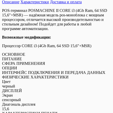
Описание
терминал
Характеристики
Доставка и оплата
POSMACHINE
POS-терминал POSMACHINE II CORE i3 (4Gb Ram, 64 SSD
II
15,6″+MSR) —
надёжная модель pos-моноблока с мощным
CORE
процессором, отличается высокой производительностью и
i3
стильным дизайном! Подойдет для работы в любой
(4Gb
программе автоматизации.
Ram,
64
Возможные модификации:
SSD
15,6"+MSR)
Процессор CORE i3 (4Gb Ram, 64 SSD 15,6″+MSR)
ОСНОВНОЕ
ПИТАНИЕ
СФЕРА ПРИМЕНЕНИЯ
ОПЦИИ
ИНТЕРФЕЙС ПОДКЛЮЧЕНИЯ И ПЕРЕДАЧА ДАННЫХ
ФИЗИЧЕСКИЕ ХАРАКТЕРИСТИКИ
Цвет
черный
ДИСПЛЕЙ
Экран
сенсорный
Диагональ дисплея
15,6