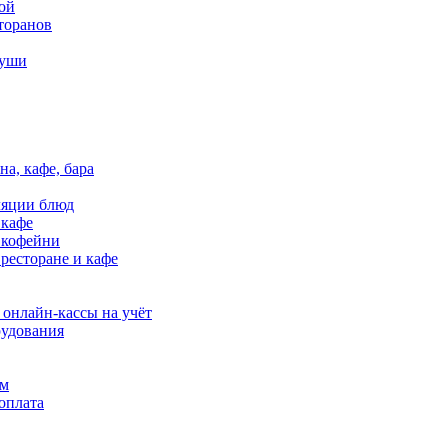
ой
торанов
ваете в комментарии
суши
e-mail. После поступления денег на расчетный счет производим
анией. Выдаются оригиналы первичных бухгалтерских документо
нт должен предоставить либо доверенность от покупателя, либ
складе. Вы либо приезжаете, оплачиваете и забираете товар, ли
на, кафе, бара
нии и проверке в СДЭК.
одимые данные для оформления рассрочки. Далее банк партнер ра
ляции блюд
 кафе
в кофейни
 ресторане и кафе
лько до грузового терминала ТК СДЭК, если клиент находится в
 онлайн-кассы на учёт
 Сроки по данной доставке устанавливаются согласно тарифам 
удования
ям
лах Москвы и МО. Мы подготавливаем посылку после чего вызыв
оплата