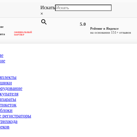
Искать
×
5.0
ние
Рейтинг в Яндексе
на основании 151+ отзывов
ОФИЦИАЛЬНЫЙ
ита
ПАРТНЕР
ие
ние
мплекты
анкт-Петербурге
ящики
орудование
купателя
ппараты
тикеток
блоки
 регистраторы
рихкода
еков