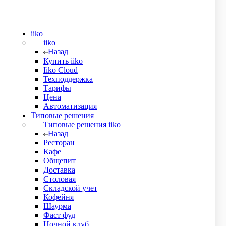
iiko
iiko
Назад
Купить iiko
Iiko Cloud
Техподдержка
Тарифы
Цена
Автоматизация
Типовые решения
Типовые решения iiko
Назад
Ресторан
Кафе
Общепит
Доставка
Столовая
Складской учет
Кофейня
Шаурма
Фаст фуд
Ночной клуб