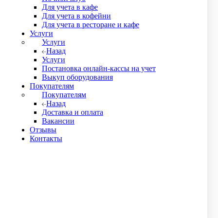
Для учета в кафе
Для учета в кофейни
Для учета в ресторане и кафе
 отгрузку. Товар можно получить либо самовывозом из нашего
Услуги
в.
Услуги
о поставить печать. В противном случае документы
Назад
Услуги
бо Вам его привозит курьер. Выдаются оригиналы первичных
Постановка онлайн-кассы на учет
Выкуп оборудования
Покупателям
ссматривает данные в течение 6 часов и присылает нам
Покупателям
Назад
Доставка и оплата
Вакансии
Отзывы
Контакты
 городе, где нет пункта самовывоза ТК СДЭК, до бесплатно
ТК и на усмотрение отправителя.
аем курьера.