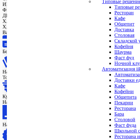
Типовые решени
ИНТЕРФЕЙС ПОДКЛЮЧЕНИЯ И ПЕРЕДАЧА ДАННЫХ
Типовые ре
ФИЗИЧЕСКИЕ ХАРАКТЕРИСТИКИ
Ресторан
ДИСПЛЕЙ
Кафе
ХАРАКТЕРИСТИКИ ПЕЧАТИ
Общепит
ХАРАКТЕРИСТИКИ
Доставка
Варианты оплаты
Столовая
Складской 
Кофейня
Безналичный расчет
Шаурма
Фаст фуд
Ночной клу
Автоматизация ii
Наличные в офисе
Автоматизац
Только в Москве и МО
Доставки е
Кафе
Кофейни
Курьеру
Общепита
Наличными или картой Только в Москве и МО
Пекарни
Ресторана
Бара
Столовой
Наложенным платежом
Фаст фуда
Школьной с
Ресторана и