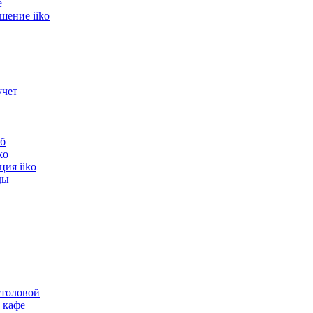
е
шение iiko
учет
б
ko
ия iiko
ды
толовой
 кафе