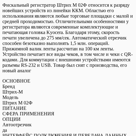
Штрих
Фискальный регистратор Штрих М 02Ф относится к разряду
М
новейших устройств из линейки ККМ. Областью его
02Ф
использования являются любые торговые площадки с малой и
средней проходимостью. Отличительными особенностями у
регистратора являются современные комплектующие и
печатающая головка Kyocera. Благодаря этому, скорость
печати увеличена до 275 мм/сек. Автоматический отрезчик
способен безотказно выполнять 1,5 млн. операций.
Прижимной валик ленты рассчитан на 100 км ленты.
Устройство печатает все виды чеков, в том числе и чеки с QR-
кодами. Для коммутации с внешними устройствами имеются
разъемы RS-232 и USB. Товар был снят с производства, его
новый аналог
ОСНОВНОЕ
Бренд
Штрих-М
Модель
Штрих М 02Ф
ПИТАНИЕ
СФЕРА ПРИМЕНЕНИЯ
ОПЦИИ
Автоотрезчик
да
ИНТЕРФЕЙС ПОДКЛЮЧЕНИЯ И ПЕРЕДАЧА ДАННЫХ