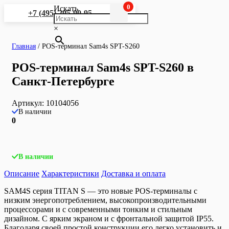
0
Искать
+7 (495) 295-90-95
×
Главная
/
POS-терминал Sam4s SPT-S260
POS-терминал Sam4s SPT-S260 в
Санкт-Петербурге
Артикул:
10104056
В наличии
0
В наличии
Описание
Характеристики
Доставка и оплата
SAM4S серия TITAN S — это новые POS-терминалы с
низким энергопотреблением, высокопроизводительными
процессорами и с современными тонким и стильным
дизайном. С ярким экраном и с фронтальной защитой IP55.
Благодаря своей простой конструкции его легко установить и