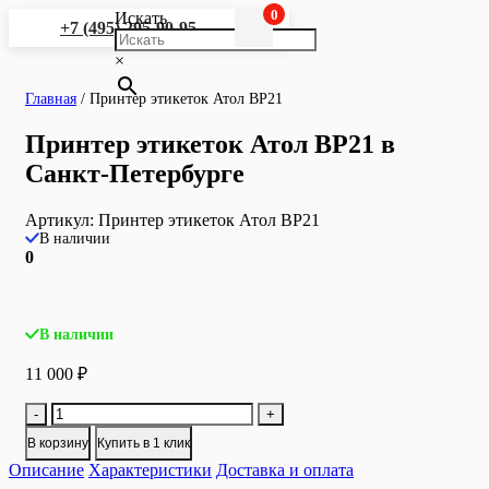
0
Искать
+7 (495) 295-90-95
×
Главная
/
Принтер этикеток Атол BP21
Принтер этикеток Атол BP21 в
Санкт-Петербурге
Артикул:
Принтер этикеток Атол BP21
В наличии
0
В наличии
11 000
₽
Количество
-
+
товара
В корзину
Купить в 1 клик
Принтер
Описание
этикеток
Характеристики
Доставка и оплата