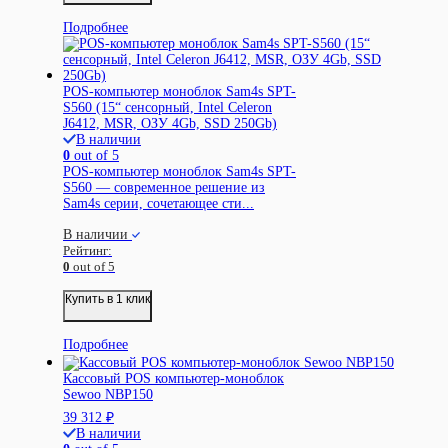
Подробнее
POS-компьютер моноблок Sam4s SPT-
S560 (15“ сенсорный, Intel Celeron
J6412, MSR, ОЗУ 4Gb, SSD 250Gb)
В наличии
0
out of 5
POS-компьютер моноблок Sam4s SPT-
S560 — современное решение из
Sam4s серии, сочетающее сти...
В наличии
Рейтинг:
0
out of 5
Купить в 1 клик
Подробнее
Кассовый POS компьютер-моноблок
Sewoo NBP150
39 312
₽
В наличии