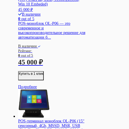
Win 10 Embeded)
45 000
₽
В наличии
0
out of 5
POS-моноблок OL-P06 — это
современное и
высокопроизводительное решение для
автоматизации б...
В наличии
Рейтинг:
0
out of 5
45 000
₽
Купить в 1 клик
Подробнее
POS-терминал моноблок OL-P06 (15“
сенсорный, 4Gb, MSSD, MSR, USB