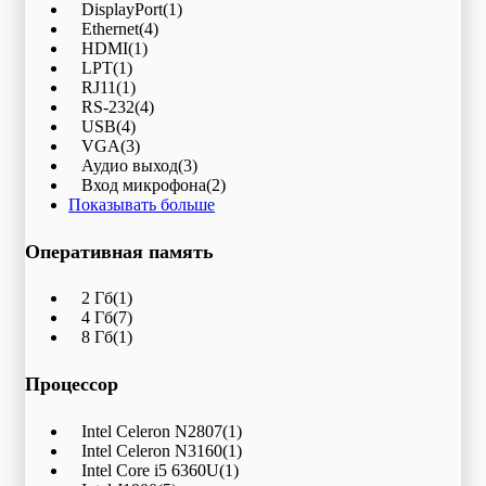
DisplayPort
(1)
Ethernet
(4)
HDMI
(1)
LPT
(1)
RJ11
(1)
RS-232
(4)
USB
(4)
VGA
(3)
Аудио выход
(3)
Вход микрофона
(2)
Показывать больше
Оперативная память
2 Гб
(1)
4 Гб
(7)
8 Гб
(1)
Процессор
Intel Celeron N2807
(1)
Intel Celeron N3160
(1)
Intel Core i5 6360U
(1)