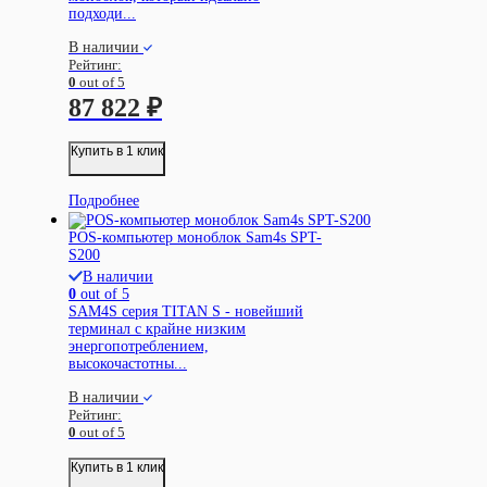
подходи...
В наличии
Рейтинг:
0
out of 5
87 822
₽
Купить в 1 клик
Подробнее
POS-компьютер моноблок Sam4s SPT-
S200
В наличии
0
out of 5
SAM4S серия TITAN S - новейший
терминал с крайне низким
энергопотреблением,
высокочастотны...
В наличии
Рейтинг:
0
out of 5
Купить в 1 клик