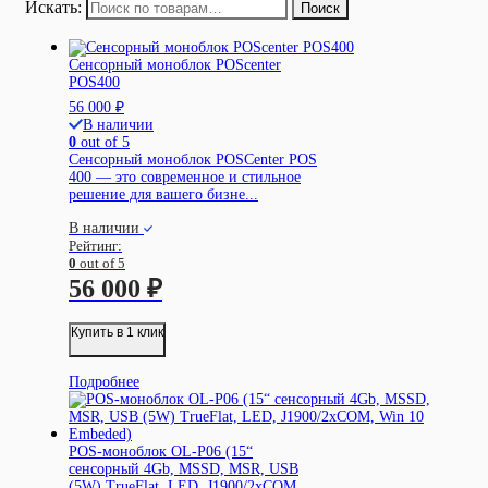
Искать:
Поиск
Сенсорный моноблок POScenter
POS400
56 000
₽
В наличии
0
out of 5
Сенсорный моноблок POSCenter POS
400 — это современное и стильное
решение для вашего бизне...
В наличии
Рейтинг:
0
out of 5
56 000
₽
Купить в 1 клик
Подробнее
POS-моноблок OL-P06 (15“
сенсорный 4Gb, MSSD, MSR, USB
(5W) TrueFlat, LED, J1900/2xCOM,