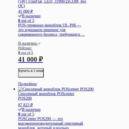
(5W) TrueFlat, LED, J1900/2xCOM, без
ОС)
41 000
₽
В наличии
0
out of 5
POS-терминал моноблок OL-P06 —
это идеальное решение для
современного бизнеса, требующего ...
В наличии
Рейтинг:
0
out of 5
41 000
₽
Купить в 1 клик
Подробнее
Сенсорный моноблок POScenter
POS200
87 822
₽
В наличии
0
out of 5
POSCenter POS200 — это
высокопроизводительный сенсорный
моноблок, который идеально