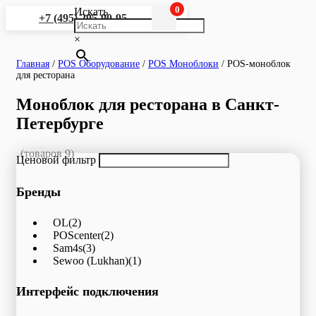
0
Искать
+7 (495) 295-90-95
×
Главная
/
POS Оборудование
/
POS Моноблоки
/
POS-моноблок
для ресторана
Моноблок для ресторана в Санкт-
Петербурге
(товаров 9)
Ценовой фильтр
Бренды
OL
(2)
POScenter
(2)
Sam4s
(3)
Sewoo (Lukhan)
(1)
Интерфейс подключения