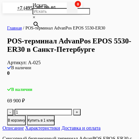
0
Искать
+7 (495) 295-90-95
×
Главная
/
POS-терминал AdvanPos EPOS 5530-ER30
POS-терминал AdvanPos EPOS 5530-
ER30 в Санкт-Петербурге
Артикул:
A-025
В наличии
0
В наличии
69 900
₽
Количество
-
+
товара
В корзину
Купить в 1 клик
POS-
Описание
терминал
Характеристики
Доставка и оплата
AdvanPos
Сенсорный безрамочный терминал AdvanPOS EPOS-ER30 с