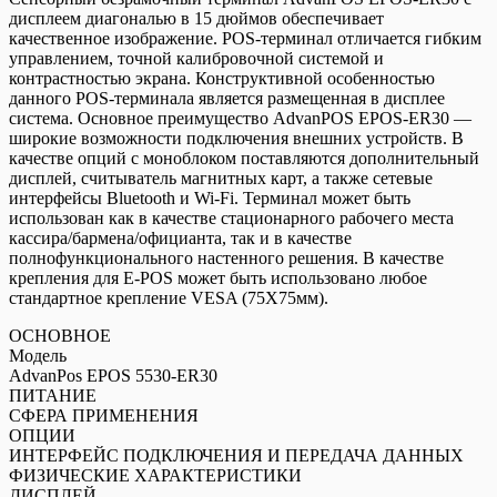
EPOS
дисплеем диагональю в 15 дюймов обеспечивает
5530-
качественное изображение. POS-терминал отличается гибким
ER30
управлением, точной калибровочной системой и
контрастностью экрана. Конструктивной особенностью
данного POS-терминала является размещенная в дисплее
система. Основное преимущество AdvanPOS EPOS-ER30 —
широкие возможности подключения внешних устройств. В
качестве опций с моноблоком поставляются дополнительный
дисплей, считыватель магнитных карт, а также сетевые
интерфейсы Bluetooth и Wi-Fi. Терминал может быть
использован как в качестве стационарного рабочего места
кассира/бармена/официанта, так и в качестве
полнофункционального настенного решения. В качестве
крепления для E-POS может быть использовано любое
стандартное крепление VESA (75Х75мм).
ОСНОВНОЕ
Модель
AdvanPos EPOS 5530-ER30
ПИТАНИЕ
СФЕРА ПРИМЕНЕНИЯ
ОПЦИИ
ИНТЕРФЕЙС ПОДКЛЮЧЕНИЯ И ПЕРЕДАЧА ДАННЫХ
ФИЗИЧЕСКИЕ ХАРАКТЕРИСТИКИ
ДИСПЛЕЙ