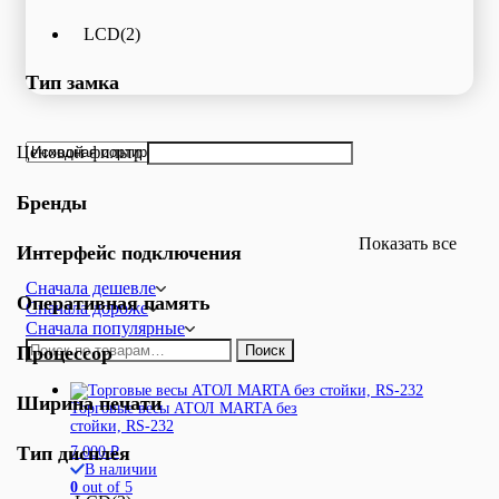
LCD
(2)
Тип замка
Ценовой фильтр
Бренды
Показать все
Интерфейс подключения
Сначала дешевле
Оперативная память
Сначала дороже
Сначала популярные
Искать:
Процессор
Поиск
Ширина печати
Торговые весы АТОЛ MARTA без
стойки, RS-232
Тип дисплея
7 000
₽
В наличии
0
out of 5