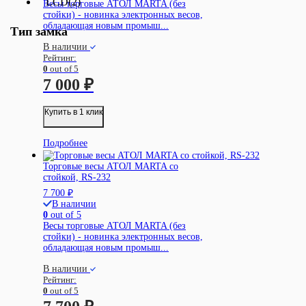
LCD
(2)
Весы торговые АТОЛ MARTA (без
стойки) - новинка электронных весов,
обладающая новым промыш...
Тип замка
В наличии
Рейтинг:
0
out of 5
7 000
₽
Купить в 1 клик
Подробнее
Торговые весы АТОЛ MARTA со
стойкой, RS-232
7 700
₽
В наличии
0
out of 5
Весы торговые АТОЛ MARTA (без
стойки) - новинка электронных весов,
обладающая новым промыш...
В наличии
Рейтинг:
0
out of 5