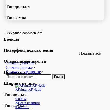
Тип дисплея
Тип замка
Бренды
Интерфейс подключения
Показать все
Оперативная память
Сначала дешевле
Сначала дороже
Процессор
Сначала популярные
Искать:
Поиск
Ширина печати
XPrinter XP-420B
Тип дисплея
9 000
₽
Нет в наличии
Тип замка
0
out of 5