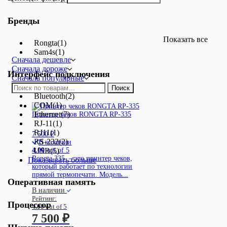
Бренды
Показать все
Rongta
(1)
Sam4s
(1)
Сначала дешевле
Сначала дороже
Интерфейс подключения
Сначала популярные
Искать:
Поиск
Bluetooth
(2)
COM
(1)
Ethernet
(7)
Принтер чеков RONGTA RP-335
RJ-11
(1)
RJ11
(1)
7 500
₽
RS-232
(2)
В наличии
USB
(5)
4.00
out of 5
Rongta 335 – это принтер чеков,
Показывать больше
который работает по технологии
прямой термопечати. Модель...
Оперативная память
В наличии
Рейтинг:
Процессор
4.00
out of 5
7 500
₽