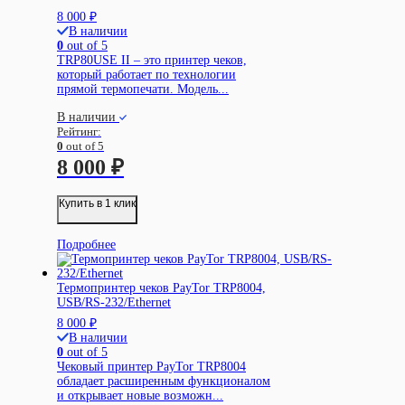
8 000
₽
В наличии
0
out of 5
TRP80USE II – это принтер чеков,
который работает по технологии
прямой термопечати. Модель...
В наличии
Рейтинг:
0
out of 5
8 000
₽
Купить в 1 клик
Подробнее
Термопринтер чеков PayTor TRP8004,
USB/RS-232/Ethernet
8 000
₽
В наличии
0
out of 5
Чековый принтер PayTor TRP8004
обладает расширенным функционалом
и открывает новые возможн...