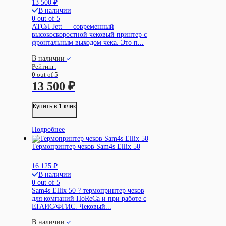
13 500
₽
В наличии
0
out of 5
АТОЛ Jett — современный
высокоскоростной чековый принтер с
фронтальным выходом чека. Это п...
В наличии
Рейтинг:
0
out of 5
13 500
₽
Купить в 1 клик
Подробнее
Термопринтер чеков Sam4s Ellix 50
16 125
₽
В наличии
0
out of 5
Sam4s Ellix 50 ? термопринтер чеков
для компаний HoReCa и при работе с
ЕГАИС/ФГИС. Чековый...
В наличии