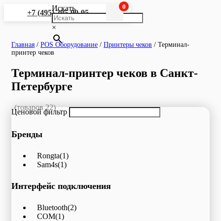
0
Искать
+7 (495) 295-90-95
×
Главная
/
POS Оборудование
/
Принтеры чеков
/
Терминал-
принтер чеков
Терминал-принтер чеков в Санкт-
Петербурге
(товаров 22)
Ценовой фильтр
Бренды
Rongta
(1)
Sam4s
(1)
Интерфейс подключения
Bluetooth
(2)
COM
(1)