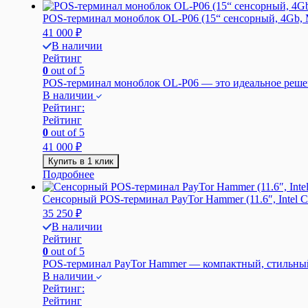
POS-терминал моноблок OL-P06 (15“ сенсорный, 4Gb, 
41 000
₽
В наличии
Рейтинг
0
out of 5
POS-терминал моноблок OL-P06 — это идеальное решени
В наличии
Рейтинг:
Рейтинг
0
out of 5
41 000
₽
Купить в 1 клик
Подробнее
Сенсорный POS-терминал PayTor Hammer (11.6″, Intel C
35 250
₽
В наличии
Рейтинг
0
out of 5
POS-терминал PayTor Hammer — компактный, стильный
В наличии
Рейтинг:
Рейтинг