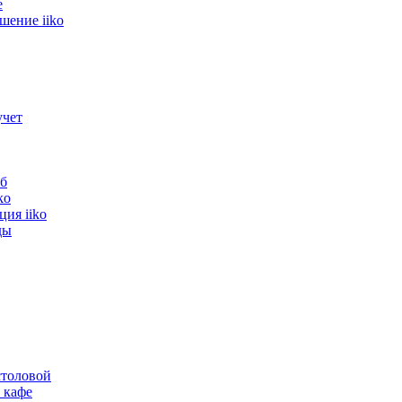
е
шение iiko
учет
б
ko
ия iiko
ды
толовой
 кафе