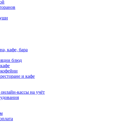
ой
торанов
суши
на, кафе, бара
ляции блюд
 кафе
в кофейни
 ресторане и кафе
 онлайн-кассы на учёт
удования
ям
оплата