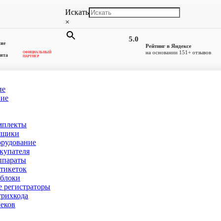
Искать
×
5.0
ние
Рейтинг в Яндексе
на основании 151+ отзывов
ОФИЦИАЛЬНЫЙ
ита
ПАРТНЕР
ие
ние
рминал
мплекты
ге
(товаров 122)
ящики
орудование
купателя
ппараты
тикеток
блоки
 регистраторы
рихкода
еков