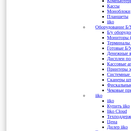
Компьютер
OL
(2)
Кассы
PayTor
(9)
Моноблоки
PosBank
(3)
Планшеты
POScenter
(10)
iiko
Posiflex
(11)
Оборудование Б/
Posmachine
(2)
Б/у оборуд
Sam4s
(4)
Мониторы (
Sewoo (Lukhan)
(2)
Терминалы 
Sinocan
(1)
Готовые Б/
SuperPOS
(1)
Денежные я
Wintec
(7)
Дисплеи пок
Атол
(11)
Кассовые ап
Показывать больше
Принтеры эт
Системные 
Интерфейс подключения
Сканеры шт
Фискальные
Audio
(4)
Чековые при
Bluetooth
(3)
iiko
COM
(10)
iiko
CR
(8)
Купить iiko
DisplayPort
(1)
Iiko Cloud
Ethernet
(42)
Техподдерж
HDMI
(16)
Цена
LAN
(5)
Дилер iiko