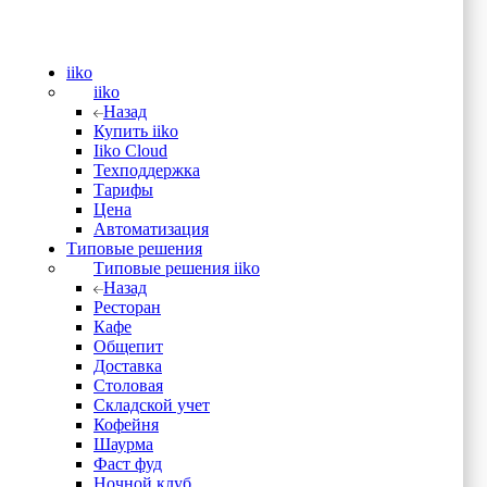
iiko
iiko
Назад
Купить iiko
Iiko Cloud
Техподдержка
Тарифы
Цена
Автоматизация
Типовые решения
Типовые решения iiko
Назад
Ресторан
Кафе
Общепит
Доставка
Столовая
Складской учет
Кофейня
Шаурма
Фаст фуд
Ночной клуб