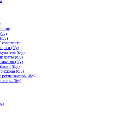
ы
У
ование
б/у)
(б/у)
У комплекты
щики (б/у)
упателя (б/у)
параты (б/у)
икеток (б/у)
блоки (б/у)
рихкода (б/у)
 регистраторы (б/у)
нтеры (б/у)
ка