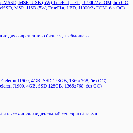
MSSD, MSR, USB (5W) TrueFlat, LED, J1900/2xCOM, без ОС)
е для современного бизнеса, требующего ...
eleron J1900, 4GB, SSD 128GB, 1366х768, без ОС)
 и высокопроизводительный сенсорный терми...