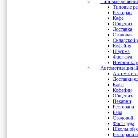
LPT
(3)
Типовые решени
MicroSD
(2)
Типовые ре
mini PCI-E
(1)
Ресторан
Mini-DP
(1)
Кафе
Power 12V
(1)
Общепит
PS/2
(1)
Доставка
RJ-11
(1)
Столовая
RJ-45
(2)
Складской 
RJ-50
(1)
Кофейня
RJ11
(4)
Шаурма
RJ12
(8)
Фаст фуд
RS-232
(48)
Ночной клу
UPS
(1)
Автоматизация ii
USB
(59)
Автоматизац
USB 2.0
(3)
Доставки е
USB 3.0
(1)
Кафе
VGA
(45)
Кофейни
Wi-Fi
(1)
Общепита
WiFi
(2)
Пекарни
Аудио выход
(21)
Ресторана
Вход микрофона
(18)
Бара
Показывать больше
Столовой
Фаст фуда
Школьной с
Оперативная память
Ресторана и