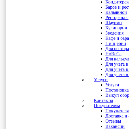
Кондитерск
1 Гб
(1)
Баров и рес
16 Гб
(1)
Кальянной
2 Гб
(7)
Ресторана 
4 Гб
(65)
Шаурмы
4 Кб
(1)
Кулинарии
8 Гб
(9)
Зведения
Показывать больше
Кафе и бара
Пиццерии
Для рестора
Процессор
HoReCa
Для кальку
i3 3217U
(4)
Для учета в
i5-3337U
(1)
Для учета 
Intel Celeron 2.5 ГГц
(1)
Для учета в
Intel Celeron J1800
(2)
Услуги
Intel Celeron J1900
(2)
Услуги
Intel Celeron N2807
(1)
Постановка
Intel Celeron N3160
(2)
Выкуп обор
Intel Core i3 7020U
(2)
Контакты
Intel Core i5 6360U
(1)
Покупателям
Intel J1900
(41)
Покупател
Intel J3355
(2)
Доставка и 
Intel J3455
(9)
Отзывы
Intel J6412
(2)
Вакансии