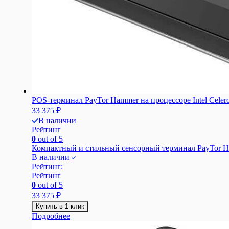
POS-терминал PayTor Hammer на процессоре Intel Celer
33 375
₽
В наличии
Рейтинг
0
out of 5
Компактный и стильный сенсорный терминал PayTor Ham
В наличии
Рейтинг:
Рейтинг
0
out of 5
33 375
₽
Купить в 1 клик
Подробнее