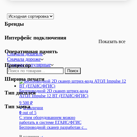
Бренды
Интерфейс подключения
Показать все
Оперативная память
Сначала дешевле
Сначала дороже
Процессор
Сначала популярные
Искать:
Поиск
Ширина печати
Беспроводной 2D сканер штрих-кода
Тип дисплея
АТОЛ Impulse 12 BT (ЕГАИС/ФГИС)
9 500
₽
Тип замка
В наличии
0
out of 5
С этим оборудованием можно
работать в системе ЕГАИС/ФГИС
Беспроводной сканер разработан с...
В наличии