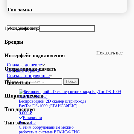
Тип замка
Ценовой фильтр
Бренды
Показать все
Интерфейс подключения
Сначала дешевле
Оперативная память
Сначала дороже
Сначала популярные
Искать:
Процессор
Поиск
Ширина печати
Беспроводной 2D сканер штрих-кода
PayTor DS-1009 (ЕГАИС/ФГИС)
Тип дисплея
9 000
₽
В наличии
Тип замка
0
out of 5
С этим оборудованием можно
работать в системе ЕГАИС/ФГИС