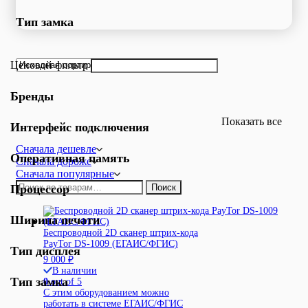
Тип замка
Ценовой фильтр
Бренды
Показать все
Интерфейс подключения
Сначала дешевле
Оперативная память
Сначала дороже
Сначала популярные
Искать:
Процессор
Поиск
Ширина печати
Беспроводной 2D сканер штрих-кода
PayTor DS-1009 (ЕГАИС/ФГИС)
Тип дисплея
9 000
₽
В наличии
Тип замка
0
out of 5
С этим оборудованием можно
работать в системе ЕГАИС/ФГИС