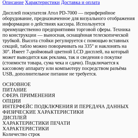
Описание
покупателя
Характеристики
Доставка и оплата
Атол
Дисплей покупателя Атол PD-7000 — периферийное
PD-
оборудование, предназначенное для визуального отображения
7000,
информации о действиях кассира. Используется
USB,
преимущественно предприятиями торговой сферы. Техника
LCD
по конструкции — выносная, оснащённая телескопической
800*480,
трубкой. Высота стойки регулируется с помощью вставных
черный
секций, табло можно поворачивать на 335° и наклонять на
30°. Имеет 7-дюймовый цветной LCD дисплей, на который
может выводится как реклама, так и сведения о покупке
(стоимости товара, сума чека и сдачи). Подключается к
кассовому аппарату или компьютеру посредством разъёма
USB, дополнительное питание не требуется.
ОСНОВНОЕ
ПИТАНИЕ
СФЕРА ПРИМЕНЕНИЯ
ОПЦИИ
ИНТЕРФЕЙС ПОДКЛЮЧЕНИЯ И ПЕРЕДАЧА ДАННЫХ
ФИЗИЧЕСКИЕ ХАРАКТЕРИСТИКИ
ДИСПЛЕЙ
ХАРАКТЕРИСТИКИ ПЕЧАТИ
ХАРАКТЕРИСТИКИ
Количество строк