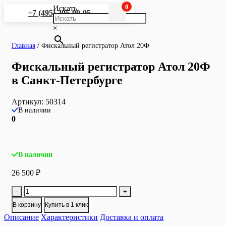
0
Искать
+7 (495) 295-90-95
×
Главная
/
Фискальный регистратор Атол 20Ф
Фискальный регистратор Атол 20Ф
в Санкт-Петербурге
Артикул:
50314
В наличии
0
В наличии
26 500
₽
Количество
-
+
товара
В корзину
Купить в 1 клик
Фискальный
Описание
регистратор
Характеристики
Доставка и оплата