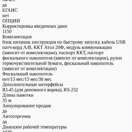
да
ЕГАИС
нет
ОПЦИИ
Корректировка введенных данн
1150
Комплектация
блок питания, инструкция по быстрому запуску, кабель USB
патч-корд А/В, ККТ Атол 20Ф, модуль коммуникации
(зависит от комплектации), паспорт ККТ, паспорт
фискального накопителя (зависит от комплектации), рулон
термочувствительной бумаги, фискальный накопитель
(зависит от комплектации)
Фискальный накопитель
нет/13 мес/15 мес/36 мес
Дополнительные интерфейсы
RJ-45 (для денежного ящика), RS-232
Длина намотки
35 м
Аннулирование продаж
да
Автоотрезчик
да
Диапазон рабочей температуры