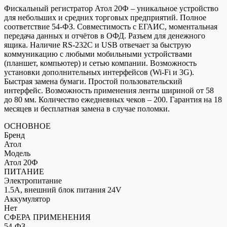
Атол
Фискальный регистратор Атол 20Ф – уникальное устройство
20Ф
для небольших и средних торговых предприятий. Полное
соответствие 54-ФЗ. Совместимость с ЕГАИС, моментальная
передача данных и отчётов в ОФД. Разъем для денежного
ящика. Наличие RS-232C и USB отвечает за быструю
коммуникацию с любыми мобильными устройствами
(планшет, компьютер) и сетью компании. Возможность
установки дополнительных интерфейсов (Wi-Fi и 3G).
Быстрая замена бумаги. Простой пользовательский
интерфейс. Возможность применения ленты шириной от 58
до 80 мм. Количество ежедневных чеков – 200. Гарантия на 18
месяцев и бесплатная замена в случае поломки.
ОСНОВНОЕ
Бренд
Атол
Модель
Атол 20Ф
ПИТАНИЕ
Электропитание
1.5A, внешний блок питания 24V
Аккумулятор
Нет
СФЕРА ПРИМЕНЕНИЯ
54-ФЗ