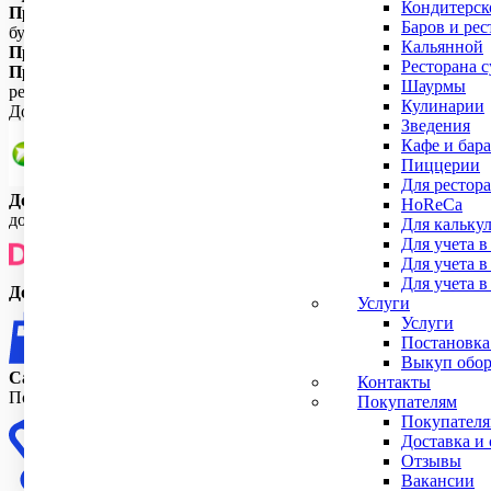
Кондитерск
При наличной оплате
, мы извещаем Вас о наличии товара на 
Баров и рес
бухгалтерских документов и кассовый чек.
Кальянной
При наложенным платеже
, вы оплачиваете товар при получе
Ресторана 
При рассрочке от банка партнера
, вы отправляете нам необх
Шаурмы
решение.
Кулинарии
Доставка и получение заказов
Зведения
Кафе и бара
Пиццерии
Для рестора
Доставка через СДЭК.
Бесплатная доставка осуществляется то
HoReCa
доставляем до ближайшего терминала данной компании (СДЭК).
Для кальку
Для учета в
Для учета 
Для учета в
Доставка через Достависту.
Доставка осуществляется в преде
Услуги
Услуги
Постановка
Выкуп обор
Самовывоз
— вы можете самостоятельно забрать свой заказ в 
Контакты
Почему нужно заказать Принтер чеков PayTor TRP80USE II в ин
Покупателям
Покупател
Доставка и 
Отзывы
Вакансии