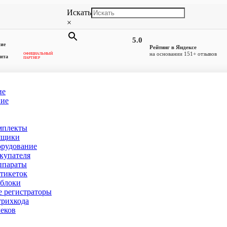
Искать
×
5.0
ние
Рейтинг в Яндексе
на основании 151+ отзывов
ОФИЦИАЛЬНЫЙ
ита
ПАРТНЕР
ие
ние
мплекты
 Санкт-Петербурге
ящики
орудование
купателя
ппараты
тикеток
блоки
 регистраторы
рихкода
еков