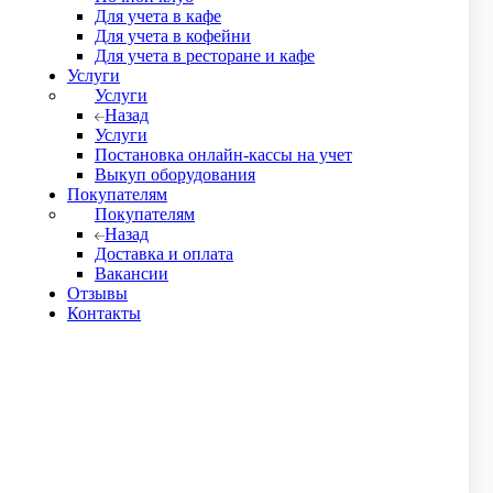
бо Вам его привозит курьер. Выдаются оригиналы первичных
Для учета в кафе
Для учета в кофейни
Для учета в ресторане и кафе
ссматривает данные в течение 6 часов и присылает нам
Услуги
Услуги
Назад
Услуги
Постановка онлайн-кассы на учет
Выкуп оборудования
Покупателям
 городе, где нет пункта самовывоза ТК СДЭК, до бесплатно
Покупателям
ТК и на усмотрение отправителя.
Назад
Доставка и оплата
Вакансии
аем курьера.
Отзывы
Контакты
улок 10 в будние дни с 11 до 19