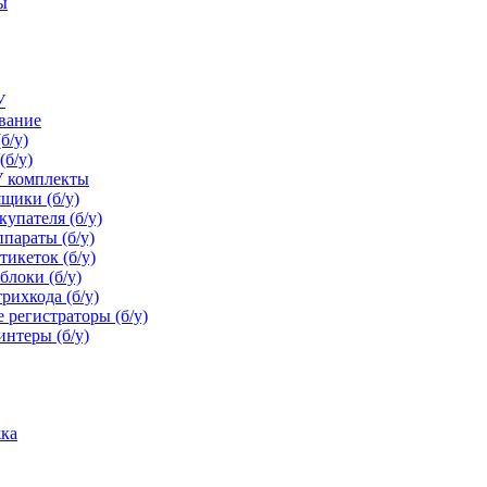
ы
йте у консультанта.
У
ование
б/у)
ая модель с высокими техническими характеристиками, предназн
(б/у)
ях в решениях, требующих распечатки нефискального чека. Высок
У комплекты
еобходимых интерфейса: RS-232, USB и Ethernet – и подключает
щики (б/у)
еребойную работу. Встроенный звонок оповещает о распечатке че
упателя (б/у)
правильно заправленной чековой ленте. Это снижает возможност
параты (б/у)
и программными продуктами для торговли и сферы HoReCa: R-Ke
икеток (б/у)
блоки (б/у)
рихкода (б/у)
 регистраторы (б/у)
нтеры (б/у)
ка