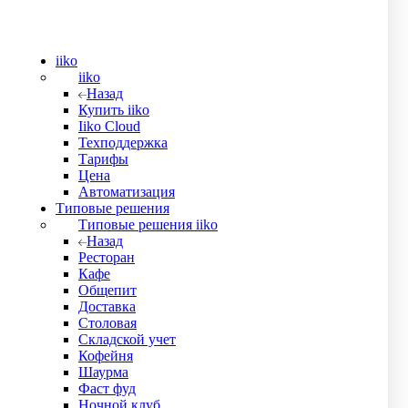
iiko
iiko
Назад
Купить iiko
Iiko Cloud
Техподдержка
Тарифы
Цена
Автоматизация
Типовые решения
Типовые решения iiko
Назад
Ресторан
Кафе
Общепит
Доставка
Столовая
Складской учет
 отгрузку. Товар можно получить либо самовывозом из нашего
Кофейня
в.
Шаурма
о поставить печать. В противном случае документы
Фаст фуд
Ночной клуб