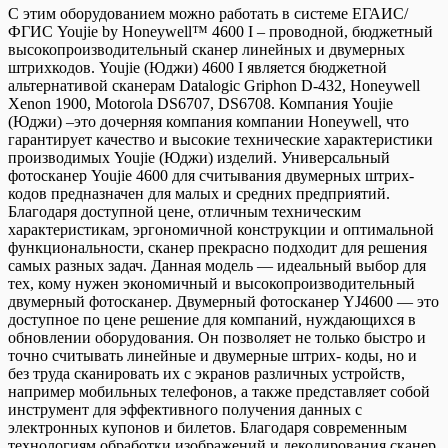
С этим оборудованием можно работать в системе ЕГАИС/
ФГИС Youjie by Honeywell™ 4600 I – проводной, бюджетный
высокопроизводительный сканер линейных и двумерных
штрихкодов. Youjie (Юджи) 4600 I является бюджетной
альтернативой сканерам Datalogic Griphon D-432, Honeywell
Xenon 1900, Motorola DS6707, DS6708. Компания Youjie
(Юджи) –это дочерняя компания компании Honeywell, что
гарантирует качество и высокие технические характеристики
производимых Youjie (Юджи) изделий. Универсальный
фотосканер Youjie 4600 для считывания двумерных штрих-
кодов предназначен для малых и средних предприятий.
Благодаря доступной цене, отличным техническим
характеристикам, эргономичной конструкции и оптимальной
функциональности, сканер прекрасно подходит для решения
самых разных задач. Данная модель — идеальный выбор для
тех, кому нужен экономичный и высокопроизводительный
двумерный фотосканер. Двумерный фотосканер YJ4600 — это
доступное по цене решение для компаний, нуждающихся в
обновлении оборудования. Он позволяет не только быстро и
точно считывать линейные и двумерные штрих- коды, но и
без труда сканировать их с экранов различных устройств,
например мобильных телефонов, а также представляет собой
инструмент для эффективного получения данных с
электронных купонов и билетов. Благодаря современным
технологиям обработки изображений и декодирования сканер