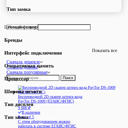
Тип замка
Ценовой фильтр
Бренды
Показать все
Интерфейс подключения
Сначала дешевле
Оперативная память
Сначала дороже
Сначала популярные
Искать:
Процессор
Поиск
Ширина печати
Беспроводной 2D сканер штрих-кода
PayTor DS-1009 (ЕГАИС/ФГИС)
Тип дисплея
9 000
₽
В наличии
Тип замка
0
out of 5
С этим оборудованием можно
работать в системе ЕГАИС/ФГИС