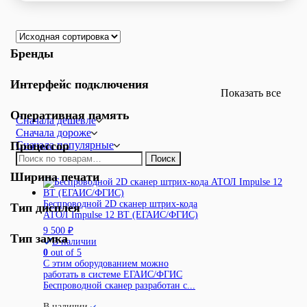
Бренды
Интерфейс подключения
Показать все
Оперативная память
Сначала дешевле
Сначала дороже
Процессор
Сначала популярные
Искать:
Поиск
Ширина печати
Беспроводной 2D сканер штрих-кода
Тип дисплея
АТОЛ Impulse 12 BT (ЕГАИС/ФГИС)
9 500
₽
Тип замка
В наличии
0
out of 5
С этим оборудованием можно
работать в системе ЕГАИС/ФГИС
Беспроводной сканер разработан с...
В наличии