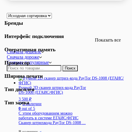
Бренды
Интерфейс подключения
Показать все
Оперативная память
Сначала дешевле
Сначала дороже
Процессор
Сначала популярные
Искать:
Поиск
Ширина печати
Ручной 2D сканер штрих-кода PayTor
Тип дисплея
DS-1008 (ЕГАИС/ФГИС)
3 500
₽
Тип замка
В наличии
0
out of 5
С этим оборудованием можно
работать в системе ЕГАИС/ФГИС
Сканер штрихкода PayTor DS-1008 ...
В наличии