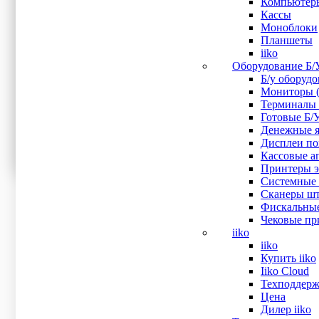
Компьютер
Оперативная память
Кассы
Моноблоки
Планшеты
Процессор
iiko
Оборудование Б/
Ширина печати
Б/у оборуд
Мониторы (
Терминалы 
72 мм
(1)
Готовые Б/
Денежные я
Тип дисплея
Дисплеи пок
Кассовые ап
Принтеры эт
Тип замка
Системные 
Сканеры шт
Фискальные
Показать все
Чековые при
Сначала дешевле
iiko
Сначала дороже
iiko
Сначала популярные
Купить iiko
Искать:
Поиск
Iiko Cloud
Техподдерж
Цена
Термопринтер чеков PayTor TRP8004, USB/RS-232/Ether
Дилер iiko