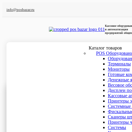
info@posbazar.ru
Кассовое оборудова
и автоматизация
предприятий общеп
Каталог товаров
POS Оборудован
Оборудова
Главная
/
QR-код
Терминалы
Мониторы
Готовые ко
QR-код
Денежные 
Весовое об
Бренды
Дисплеи по
Кассовые а
Интерфейс подключения
Принтеры э
Системные 
Фискальные
Ethernet
(1)
Сканеры шт
RS-232
(1)
Принтеры ч
USB
(1)
Cистемы