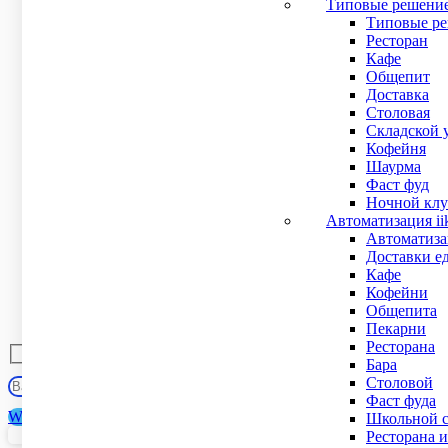
8 000
₽
Типовые решени
В наличии
Типовые ре
Рейтинг
Ресторан
0
out of 5
Кафе
Чековый принтер PayTor TRP8004 обладает расширенн
Общепит
В наличии
Доставка
Рейтинг:
Столовая
Рейтинг
Складской 
0
out of 5
Кофейня
Шаурма
8 000
₽
Фаст фуд
Купить в 1 клик
Ночной клу
Подробнее
Автоматизация ii
Автоматизац
Доставки е
Кафе
Задайт
Кофейни
Общепита
Пекарни
Ресторана
Бара
Столовой
Фаст фуда
WhatsApp
Школьной с
Даю согласие на сбор и обработку моих
персональных данных
в соответствии с
Пол
Ресторана и