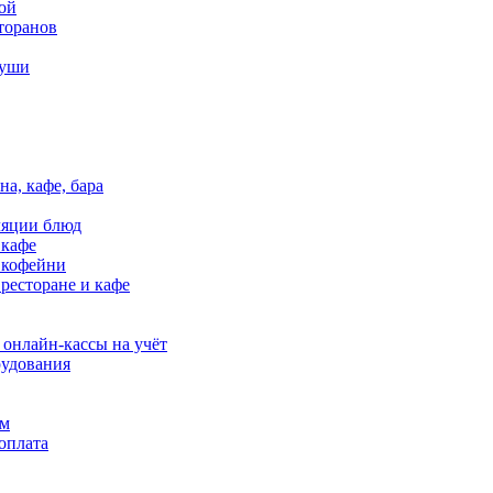
ой
торанов
суши
на, кафе, бара
ляции блюд
 кафе
в кофейни
 ресторане и кафе
 онлайн-кассы на учёт
удования
ям
оплата