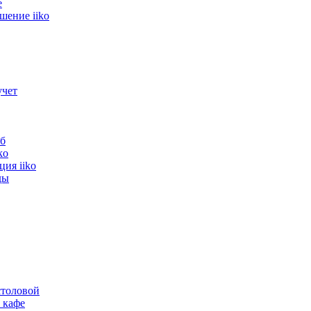
е
шение iiko
ым функционалом и открывает новые возможн...
учет
б
ko
ия iiko
Не нашли ответа на свой вопрос
ды
е его лично по телефону или в W
толовой
итикой конфиденциальности
 кафе