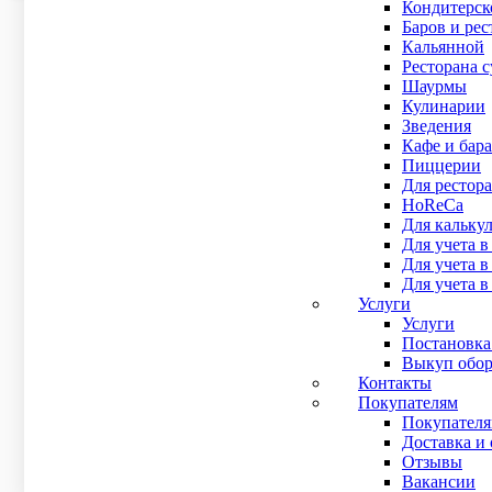
Кондитерск
+7 (495) 295-90-95
info@posbazar.ru
Баров и рес
г. Санкт-Петербург, Кременчугская 19 к. 1
Кальянной
(работаем по всей России)
Ресторана 
Типовые решения
Шаурмы
Кулинарии
Бар
Зведения
Кофейня
Кафе и бара
Фастфуд
Пиццерии
Столовая/Кулинария
Для рестора
Точка с шаурмой
HoReCa
Кафе/Ресторан
Для кальку
Для учета в
liko
Для учета 
Для учета в
Iiko
Услуги
Iiko cloud
Услуги
Техническая поддержка
Постановка
Выкуп обор
Оборудование
Контакты
Покупателям
Каталог
Покупател
Доставка и 
Клиентам
Отзывы
Вакансии
Доставка