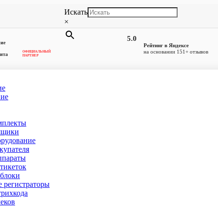
Искать
×
5.0
ние
Рейтинг в Яндексе
на основании 151+ отзывов
ОФИЦИАЛЬНЫЙ
ита
ПАРТНЕР
ие
ние
мплекты
ящики
орудование
купателя
ппараты
тикеток
блоки
 регистраторы
рихкода
еков