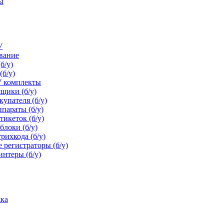
ы
У
ование
б/у)
(б/у)
У комплекты
щики (б/у)
упателя (б/у)
параты (б/у)
икеток (б/у)
блоки (б/у)
рихкода (б/у)
 регистраторы (б/у)
нтеры (б/у)
ка
net