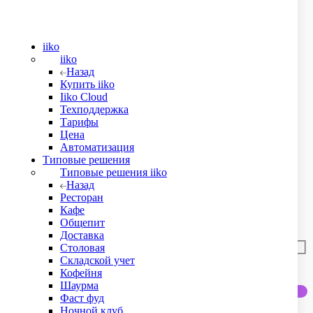
iiko
iiko
Назад
Купить iiko
Iiko Cloud
Техподдержка
Тарифы
Цена
Автоматизация
Типовые решения
Типовые решения iiko
?
Назад
Ресторан
hatsApp
Кафе
Общепит
Доставка
Столовая
Складской учет
Кофейня
Шаурма
Фаст фуд
Ночной клуб