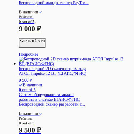
Беспроводной имидж-сканер PayTor...
В наличии
Рейтинг:
0
out of 5
9 000
₽
Купить в 1 клик
Подробнее
Беспроводной 2D сканер штрих-кода
АТОЛ Impulse 12 BT (ЕГАИС/ФГИС)
9 500
₽
В наличии
0
out of 5
С этим оборудованием можно
работать в системе ЕГАИС/ФГИС
Беспроводной сканер разработан с...
В наличии
Рейтинг:
0
out of 5
9 500
₽