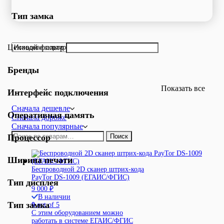
Тип замка
Ценовой фильтр
Бренды
Показать все
Интерфейс подключения
Сначала дешевле
Оперативная память
Сначала дороже
Сначала популярные
Искать:
Процессор
Поиск
Ширина печати
Беспроводной 2D сканер штрих-кода
PayTor DS-1009 (ЕГАИС/ФГИС)
Тип дисплея
9 000
₽
В наличии
Тип замка
0
out of 5
С этим оборудованием можно
работать в системе ЕГАИС/ФГИС