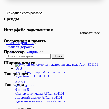
Бренды
Интерфейс подключения
Показать все
Оперативная память
Сначала дешевле
Сначала дороже
Процессор
Сначала популярные
Искать:
Поиск
Ширина печати
Ручной одномерный сканер штрих-
Тип дисплея
кода Атол SB1101 USB
3 000
₽
Тип замка
В наличии
0
out of 5
Сканер штрихкода АТОЛ SB1101
Лазерный сканер АТОЛ SB1101 -
идеальный вариант для небольши...
В наличии