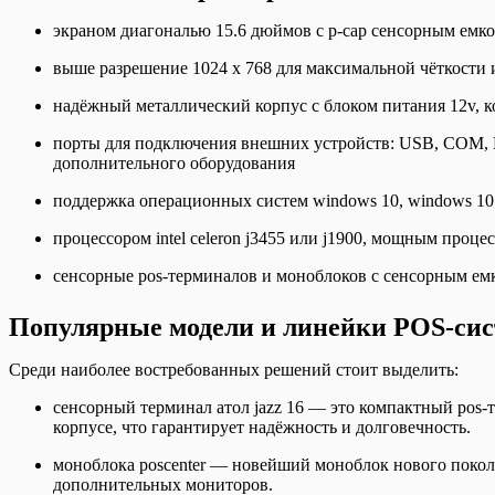
экраном диагональю 15.6 дюймов с p-cap сенсорным емкос
выше разрешение 1024 x 768 для максимальной чёткости 
надёжный металлический корпус с блоком питания 12v, к
порты для подключения внешних устройств: USB, COM, L
дополнительного оборудования
поддержка операционных систем windows 10, windows 10 
процессором intel celeron j3455 или j1900, мощным проц
сенсорные pos-терминалов и моноблоков с сенсорным ем
Популярные модели и линейки POS-си
Среди наиболее востребованных решений стоит выделить:
сенсорный терминал атол jazz 16 — это компактный pos
корпусе, что гарантирует надёжность и долговечность.
моноблока poscenter — новейший моноблок нового покол
дополнительных мониторов.