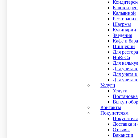
Кондитерск
В наличии
Баров и рес
Рейтинг
Кальянной
0
out of 5
Ресторана 
Сенсорный моноблок POSCenter POS 400 — это современ
Шаурмы
В наличии
Кулинарии
Рейтинг:
Зведения
Рейтинг
Кафе и бара
0
out of 5
Пиццерии
56 000
₽
Для рестора
Купить в 1 клик
HoReCa
Подробнее
Для кальку
Для учета в
POS-моноблок OL-P06 (15“ сенсорный 4Gb, MSSD, MSR,
Для учета 
45 000
₽
Для учета в
В наличии
Услуги
Рейтинг
Услуги
0
out of 5
Постановка
POS-моноблок OL-P06 — это современное и высокопрои
Выкуп обор
В наличии
Контакты
Рейтинг:
Покупателям
Рейтинг
Покупател
0
out of 5
Доставка и 
45 000
₽
Отзывы
Вакансии
Купить в 1 клик