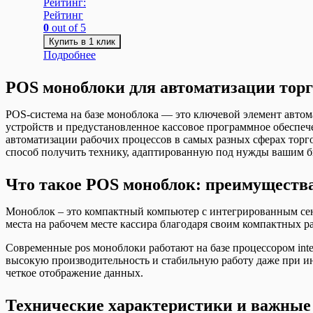
Рейтинг:
Рейтинг
0
out of 5
Купить в 1 клик
Подробнее
POS моноблоки для автоматизации тор
POS-система на базе моноблока — это ключевой элемент автом
устройств и предустановленное кассовое программное обеспечен
автоматизации рабочих процессов в самых разных сферах торг
способ получить технику, адаптированную под нужды вашим б
Что такое POS моноблок: преимущества
Моноблок – это компактный компьютер с интегрированным сен
места на рабочем месте кассира благодаря своим компактных р
Современные pos моноблоки работают на базе процессором intel 
высокую производительность и стабильную работу даже при ин
четкое отображение данных.
Технические характеристики и важные