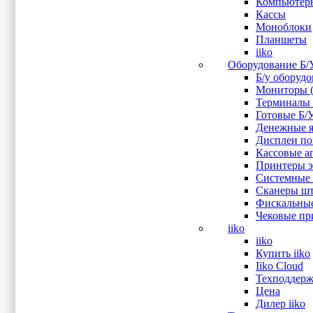
Компьютер
Интерфейс подключения
Кассы
Моноблоки
DisplayPort
(1)
Планшеты
Ethernet
(2)
iiko
HDMI
(1)
Оборудование Б/
LPT
(1)
Б/у оборуд
RS-232
(2)
Мониторы (
USB
(2)
Терминалы 
VGA
(1)
Готовые Б/
Аудио выход
(2)
Денежные я
Вход микрофона
(1)
Дисплеи пок
Показывать больше
Кассовые ап
Принтеры эт
Системные 
Оперативная память
Сканеры шт
Фискальные
2 Гб
(1)
Чековые при
4 Гб
(4)
iiko
8 Гб
(1)
iiko
Купить iiko
Iiko Cloud
Процессор
Техподдерж
Цена
Intel Celeron N3160
(1)
Дилер iiko
Intel Core i5 6360U
(1)