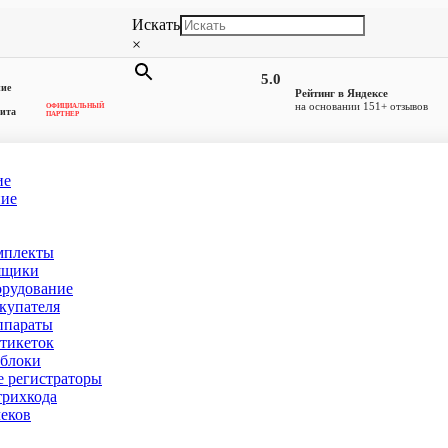
Искать
×
5.0
ние
Рейтинг в Яндексе
на основании 151+ отзывов
ОФИЦИАЛЬНЫЙ
ита
ПАРТНЕР
ие
ние
OS компьютер-моноблок
мплекты
 Санкт-Петербурге
(товаров 6)
ящики
орудование
купателя
ппараты
тикеток
блоки
 регистраторы
рихкода
еков