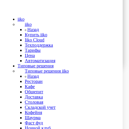
iiko
iiko
Назад
Купить iiko
Iiko Cloud
Техподдержка
Тарифы
Цена
Автоматизация
Типовые решения
Типовые решения iiko
Назад
Ресторан
Кафе
Общепит
Доставка
Столовая
Складской учет
Кофейня
Шаурма
Фаст фуд
Ночной клуб