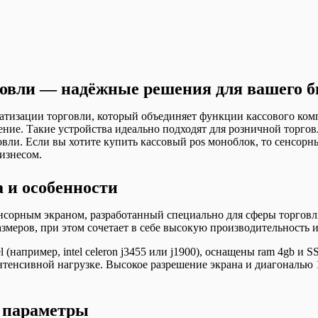
говли — надёжные решения для вашего б
атизации торговли, который объединяет функции кассового ком
ие. Такие устройства идеально подходят для розничной торговли
овли. Если вы хотите купить кассовый pos моноблок, то сенсо
изнесом.
 и особенности
сорным экраном, разработанный специально для сферы торговл
азмеров, при этом сочетает в себе высокую производительность 
(например, intel celeron j3455 или j1900), оснащены ram 4gb и SS
тенсивной нагрузке. Высокое разрешение экрана и диагональю 
 параметры