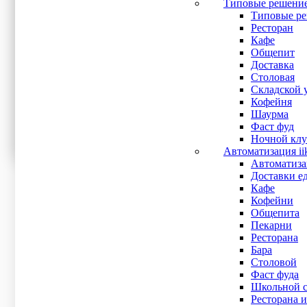
Типовые решени
Intel J1900
(4)
Типовые ре
Intel J6412
(1)
Ресторан
Кафе
Ширина печати
Общепит
Доставка
Столовая
Тип дисплея
Складской 
Кофейня
LCD
(3)
Шаурма
LED
(2)
Фаст фуд
Ночной клу
Автоматизация ii
Тип замка
Автоматизац
Доставки е
Кафе
Показать все
Кофейни
Сначала дешевле
Общепита
Сначала дороже
Пекарни
Сначала популярные
Ресторана
Искать:
Поиск
Бара
Столовой
Фаст фуда
Сенсорный моноблок POScenter POS400
Школьной с
Ресторана и
56 000
₽