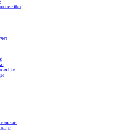
е
шение iiko
учет
б
ko
ия iiko
ды
толовой
 кафе