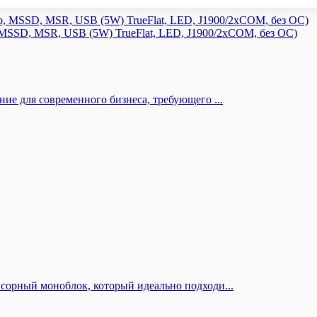
MSSD, MSR, USB (5W) TrueFlat, LED, J1900/2xCOM, без ОС)
е для современного бизнеса, требующего ...
орный моноблок, который идеально подходи...