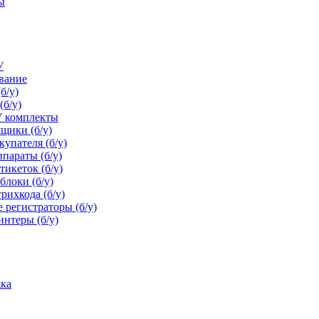
ы
У
ование
б/у)
(б/у)
У комплекты
щики (б/у)
упателя (б/у)
параты (б/у)
икеток (б/у)
блоки (б/у)
рихкода (б/у)
 регистраторы (б/у)
нтеры (б/у)
ка