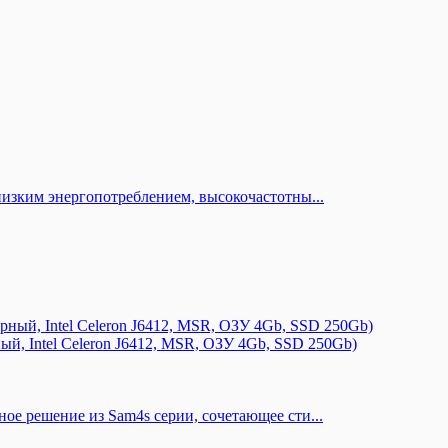
изким энергопотреблением, высокочастотны...
й, Intel Celeron J6412, MSR, ОЗУ 4Gb, SSD 250Gb)
е решение из Sam4s серии, сочетающее сти...