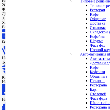
Интерфейс подключения
Типовые решени
2G, 3G, Bluetooth, Ethernet, RJ-12, RS-232, USB, Wi-Fi
Типовые ре
ФИЗИЧЕСКИЕ ХАРАКТЕРИСТИКИ
Ресторан
ДИСПЛЕЙ
Кафе
ХАРАКТЕРИСТИКИ ПЕЧАТИ
Общепит
ХАРАКТЕРИСТИКИ
Доставка
Варианты оплаты
Столовая
Складской 
Кофейня
Шаурма
Безналичный расчет
Фаст фуд
Ночной клу
Автоматизация ii
Наличные в офисе
Автоматизац
Только в Москве и МО
Доставки е
Кафе
Кофейни
Общепита
Курьеру
Пекарни
Наличными или картой Только в Москве и МО
Ресторана
Бара
Столовой
Фаст фуда
Наложенным платежом
Школьной с
Ресторана и