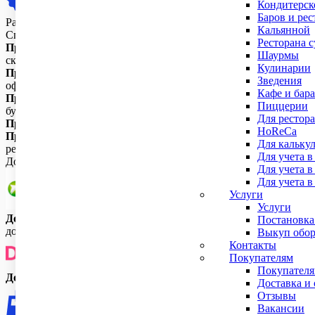
Кондитерск
Баров и рес
Рассрочка от банка партнера
Кальянной
Способ оплаты выбираете сами и при оформлении заказа указы
Ресторана 
При безналичной оплате
мы выставляем счет и отправляем на 
Шаурмы
склада, либо через доставку курьером или транспортной комп
Кулинарии
При оформлении документов на юридическое лицо
и ИП клие
Зведения
оформляются на частное лицо, и счет-фактура не выдается.
Кафе и бара
При наличной оплате
, мы извещаем Вас о наличии товара на 
Пиццерии
бухгалтерских документов и кассовый чек.
Для рестора
При наложенным платеже
, вы оплачиваете товар при получе
HoReCa
При рассрочке от банка партнера
, вы отправляете нам необх
Для кальку
решение.
Для учета в
Доставка и получение заказов
Для учета 
Для учета в
Услуги
Услуги
Доставка через СДЭК.
Бесплатная доставка осуществляется то
Постановка
доставляем до ближайшего терминала данной компании (СДЭК).
Выкуп обор
Контакты
Покупателям
Покупател
Доставка через Достависту.
Доставка осуществляется в преде
Доставка и 
Отзывы
Вакансии