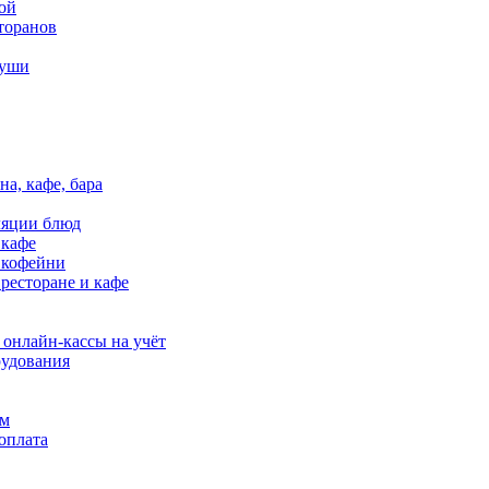
ой
торанов
ваете в комментарии
суши
e-mail. После поступления денег на расчетный счет производим
анией. Выдаются оригиналы первичных бухгалтерских документо
нт должен предоставить либо доверенность от покупателя, либ
складе. Вы либо приезжаете, оплачиваете и забираете товар, ли
на, кафе, бара
нии и проверке в СДЭК.
одимые данные для оформления рассрочки. Далее банк партнер ра
ляции блюд
 кафе
в кофейни
 ресторане и кафе
лько до грузового терминала ТК СДЭК, если клиент находится в
 онлайн-кассы на учёт
 Сроки по данной доставке устанавливаются согласно тарифам 
удования
ям
лах Москвы и МО. Мы подготавливаем посылку после чего вызыв
оплата