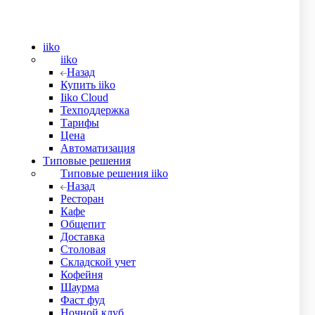
iiko
iiko
Назад
Купить iiko
Iiko Cloud
Техподдержка
Тарифы
Цена
Автоматизация
Типовые решения
Типовые решения iiko
Назад
Ресторан
Кафе
Общепит
Доставка
Столовая
Складской учет
Кофейня
Шаурма
Фаст фуд
Ночной клуб