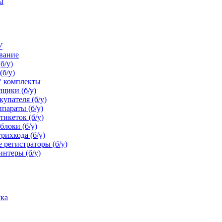
ы
У
ование
компании Атол. Фискальный регистратор — отличное решение дл
б/у)
ающая головка рассчитана на ресурс в 200 км. Механизм отреза 
(б/у)
. Устройство готово к ЕГАИС и соответствует требования 54-ФЗ.
У комплекты
ус защищен от влаги и попадания грязи в печатающий механизм
щики (б/у)
упателя (б/у)
параты (б/у)
икеток (б/у)
блоки (б/у)
рихкода (б/у)
 регистраторы (б/у)
нтеры (б/у)
ка