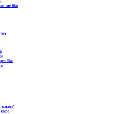
е
шение iiko
учет
б
ko
ия iiko
ды
толовой
 кафе