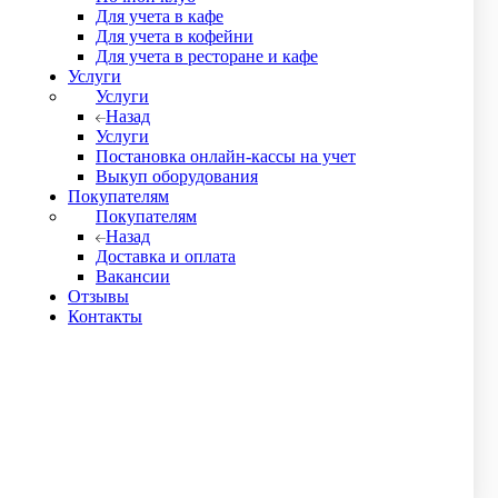
Для учета в кафе
Для учета в кофейни
Для учета в ресторане и кафе
 отгрузку. Товар можно получить либо самовывозом из нашего
Услуги
в.
Услуги
о поставить печать. В противном случае документы
Назад
Услуги
бо Вам его привозит курьер. Выдаются оригиналы первичных
Постановка онлайн-кассы на учет
Выкуп оборудования
Покупателям
ссматривает данные в течение 6 часов и присылает нам
Покупателям
Назад
Доставка и оплата
Вакансии
Отзывы
Контакты
 городе, где нет пункта самовывоза ТК СДЭК, до бесплатно
ТК и на усмотрение отправителя.
аем курьера.