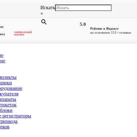
Искать
×
5.0
ние
Рейтинг в Яндексе
на основании 151+ отзывов
ОФИЦИАЛЬНЫЙ
ита
ПАРТНЕР
ие
ние
мплекты
Санкт-Петербурге
ящики
орудование
купателя
ппараты
тикеток
блоки
 регистраторы
рихкода
еков