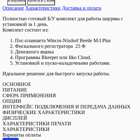
В корзину
Купить в 1 клик
Готовый
Описание
Б/
Характеристики
Доставка и оплата
У
Полностью готовый Б/У комплект для работы шаурмы с
комплект
установкой за 1 день.
для
Комплект состоит из:
Шаурмы
Пос-планшета
Wincor-Nixdorf Beetle M-I Plus
Фискального регистратора
25 Ф
Денежного ящика
Программы Rkeeper или Iiko Cloud.
Установкой и пуско-наладочными работами.
Идеальное решение для быстрого запуска работы.
ОСНОВНОЕ
ПИТАНИЕ
СФЕРА ПРИМЕНЕНИЯ
ОПЦИИ
ИНТЕРФЕЙС ПОДКЛЮЧЕНИЯ И ПЕРЕДАЧА ДАННЫХ
ФИЗИЧЕСКИЕ ХАРАКТЕРИСТИКИ
ДИСПЛЕЙ
ХАРАКТЕРИСТИКИ ПЕЧАТИ
ХАРАКТЕРИСТИКИ
Варианты оплаты