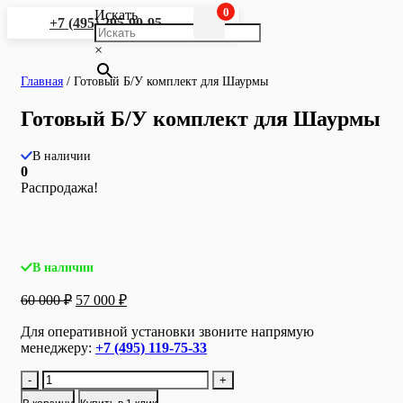
0
Искать
+7 (495) 295-90-95
×
Главная
/
Готовый Б/У комплект для Шаурмы
Готовый Б/У комплект для Шаурмы
В наличии
0
Распродажа!
В наличии
Первоначальная
Текущая
60 000
₽
57 000
₽
цена
цена:
составляла
57
Для оперативной установки звоните напрямую
60
менеджеру:
+7 (495) 119-75-33
000 ₽.
000 ₽.
Количество
-
+
товара