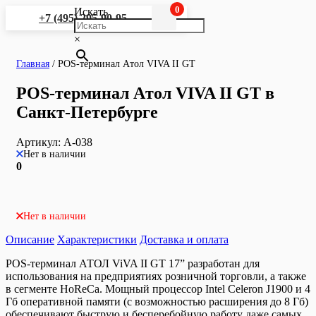
0
Искать
+7 (495) 295-90-95
×
Главная
/
POS-терминал Aтол VIVA II GT
POS-терминал Aтол VIVA II GT в
Санкт-Петербурге
Артикул:
A-038
Нет в наличии
0
Нет в наличии
Описание
Характеристики
Доставка и оплата
POS-терминал АТОЛ ViVA II GT 17” разработан для
использования на предприятиях розничной торговли, а также
в сегменте HoReCa. Мощный процессор Intel Celeron J1900 и 4
Гб оперативной памяти (с возможностью расширения до 8 Гб)
обеспечивают быструю и бесперебойную работу даже самых