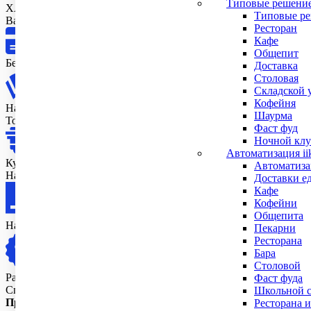
Типовые решени
ХАРАКТЕРИСТИКИ
Типовые ре
Варианты оплаты
Ресторан
Кафе
Общепит
Безналичный расчет
Доставка
Столовая
Складской 
Кофейня
Наличные в офисе
Шаурма
Только в Москве и МО
Фаст фуд
Ночной клу
Автоматизация ii
Курьеру
Автоматизац
Наличными или картой Только в Москве и МО
Доставки е
Кафе
Кофейни
Общепита
Наложенным платежом
Пекарни
Ресторана
Бара
Столовой
Рассрочка от банка партнера
Фаст фуда
Способ оплаты выбираете сами и при оформлении заказа указы
Школьной с
При безналичной оплате
мы выставляем счет и отправляем на 
Ресторана и