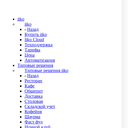
iiko
iiko
Назад
Купить iiko
Iiko Cloud
Техподдержка
Тарифы
Цена
Автоматизация
Типовые решения
Типовые решения iiko
Назад
Ресторан
Кафе
Общепит
Доставка
Столовая
Складской учет
Кофейня
Шаурма
Фаст фуд
 отгрузку. Товар можно получить либо самовывозом из нашего
Ночной клуб