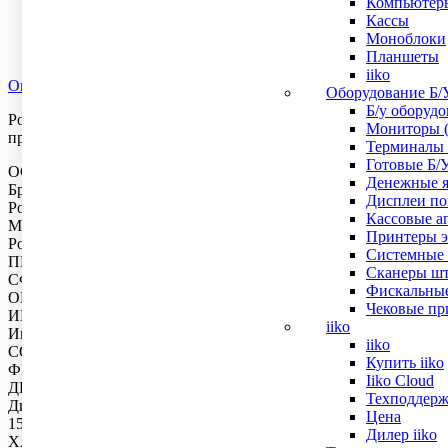
Компьютер
64 500
₽
Кассы
Моноблоки
Нет в наличии
Планшеты
iiko
Описание
Характеристики
Доставка и оплата
Оборудование Б/
Б/у оборуд
Posiflex PS-3315 – сенсорный моноблок на новой платформе Bay
Мониторы (
программных приложений в сегменте HoReCa, Food и Non-Food р
Терминалы 
Готовые Б/
ОСНОВНОЕ
Денежные я
Бренд
Дисплеи пок
Posiflex
Кассовые ап
Модель
Принтеры эт
Posiflex PS-3315E
Системные 
ПИТАНИЕ
Сканеры шт
СФЕРА ПРИМЕНЕНИЯ
Фискальные
ОПЦИИ
Чековые при
ИНТЕРФЕЙС ПОДКЛЮЧЕНИЯ И ПЕРЕДАЧА ДАННЫХ
iiko
Интерфейс подключения
iiko
COM, CR, USB 2.0, VGA
Купить iiko
ФИЗИЧЕСКИЕ ХАРАКТЕРИСТИКИ
Iiko Cloud
ДИСПЛЕЙ
Техподдерж
Диагональ дисплея
Цена
15
Дилер iiko
ХАРАКТЕРИСТИКИ ПЕЧАТИ