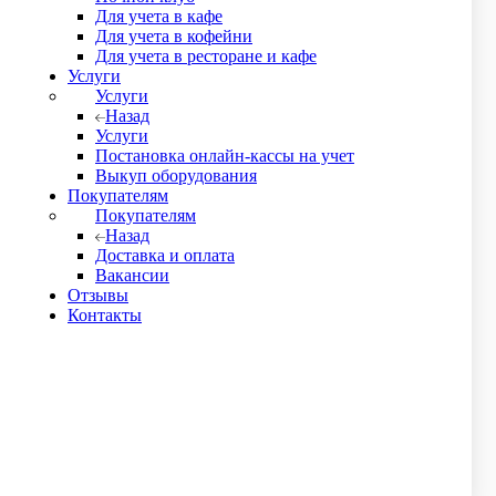
в.
Для учета в кафе
о поставить печать. В противном случае документы
Для учета в кофейни
Для учета в ресторане и кафе
бо Вам его привозит курьер. Выдаются оригиналы первичных
Услуги
Услуги
Назад
ссматривает данные в течение 6 часов и присылает нам
Услуги
Постановка онлайн-кассы на учет
Выкуп оборудования
Покупателям
Покупателям
Назад
 городе, где нет пункта самовывоза ТК СДЭК, до бесплатно
Доставка и оплата
ТК и на усмотрение отправителя.
Вакансии
Отзывы
Контакты
аем курьера.
улок 10 в будние дни с 11 до 19