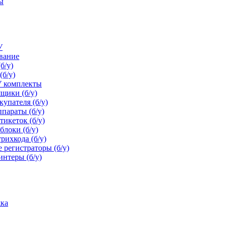
ы
У
ование
 Trail. Модель стала ещё быстрее, мощнее и менее энергозатратн
б/у)
итейле, то есть там, где требуется повышенная ресурсоёмкость
(б/у)
У комплекты
щики (б/у)
упателя (б/у)
параты (б/у)
икеток (б/у)
блоки (б/у)
рихкода (б/у)
 регистраторы (б/у)
нтеры (б/у)
ка