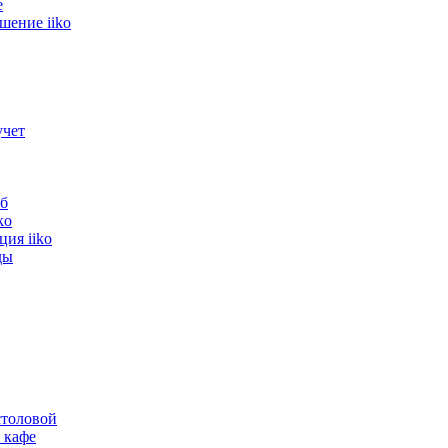
е
шение iiko
учет
б
ko
ия iiko
ды
ваете в комментарии
толовой
e-mail. После поступления денег на расчетный счет производим
 кафе