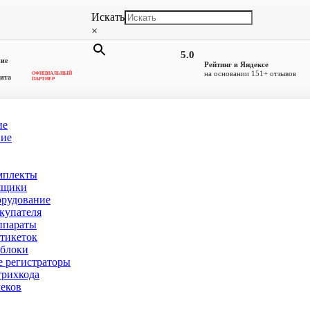
Искать
×
5.0
ние
Рейтинг в Яндексе
на основании 151+ отзывов
ОФИЦИАЛЬНЫЙ
ита
ПАРТНЕР
ие
ние
мплекты
кт-Петербурге
ящики
орудование
купателя
ппараты
тикеток
блоки
 регистраторы
рихкода
еков