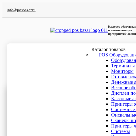
info@posbazar.ru
Кассовое оборудова
и автоматизация
предприятий общеп
Каталог товаров
POS Оборудован
Оборудова
Главная
/
ISBN/ISSN
Терминалы
Мониторы
Готовые ко
ISBN/ISSN
Денежные 
Весовое об
Ценовой фильтр
Дисплеи по
Кассовые а
Бренды
Принтеры э
Системные 
Фискальные
Интерфейс подключения
Сканеры шт
Принтеры ч
Оперативная память
Cистемы