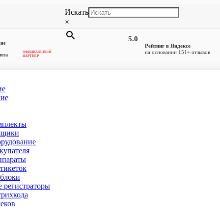
Искать
×
5.0
ние
Рейтинг в Яндексе
на основании 151+ отзывов
ОФИЦИАЛЬНЫЙ
ита
ПАРТНЕР
ие
ние
мплекты
ящики
орудование
купателя
ппараты
тикеток
блоки
 регистраторы
рихкода
еков