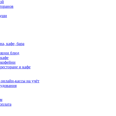
ой
торанов
суши
 SB1101 - идеальный вариант для небольши...
на, кафе, бара
ляции блюд
 кафе
в кофейни
USB+подставка
 ресторане и кафе
 онлайн-кассы на учёт
удования
 SB1101 - идеальный вариант для небольши...
ям
оплата