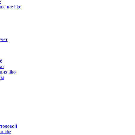
е
шение iiko
учет
тавка (ЕГАИС/ФГИС)
б
ko
ия iiko
ды
С/ФГИС Проводной сканер PayTor DS-2008 ...
толовой
USB
 кафе