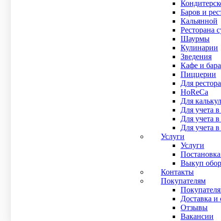
Кондитерск
В наличии
Баров и рес
Рейтинг
Кальянной
0
out of 5
Ресторана 
Сканер штрихкода АТОЛ SB1101 Лазерный сканер АТОЛ
Шаурмы
В наличии
Кулинарии
Рейтинг:
Зведения
Рейтинг
Кафе и бара
0
out of 5
Пиццерии
3 000
₽
Для рестора
HoReCa
Купить в 1 клик
Для кальку
Подробнее
Для учета в
Для учета 
Ручной одномерный сканер штрих-кода Атол SB1101 
Для учета в
3 000
₽
Услуги
В наличии
Услуги
Рейтинг
Постановка
0
out of 5
Выкуп обор
Сканер штрихкода АТОЛ SB1101 Лазерный сканер АТОЛ
Контакты
В наличии
Покупателям
Рейтинг:
Покупател
Рейтинг
Доставка и 
0
out of 5
Отзывы
3 000
₽
Вакансии