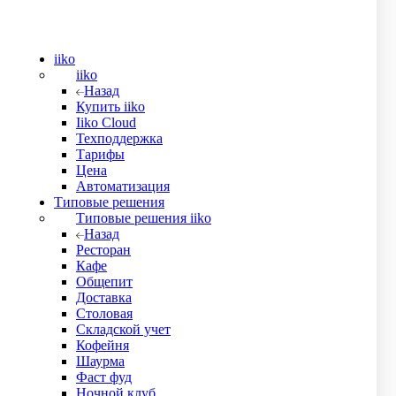
iiko
iiko
Назад
Купить iiko
Iiko Cloud
Техподдержка
Тарифы
Цена
Автоматизация
Типовые решения
Типовые решения iiko
Назад
Ресторан
Кафе
Общепит
Доставка
Столовая
Складской учет
Кофейня
Шаурма
Фаст фуд
Ночной клуб