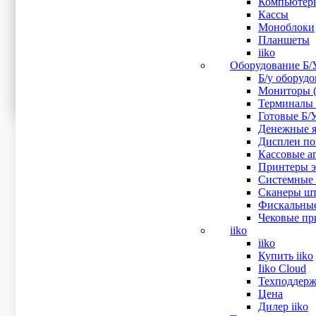
Компьютер
Кассы
Процессор
Моноблоки
Планшеты
Ширина печати
iiko
Оборудование Б/
Б/у оборуд
Тип дисплея
Мониторы (
Терминалы 
Тип замка
Готовые Б/
Денежные я
Дисплеи пок
Кассовые ап
Показать все
Принтеры эт
Сначала дешевле
Системные 
Сначала дороже
Сканеры шт
Сначала популярные
Фискальные
Искать:
Поиск
Чековые при
iiko
iiko
Ручной 2D сканер штрих-кода PayTor DS-2008 (ЕГАИ
Купить iiko
3 000
₽
Iiko Cloud
В наличии
Техподдерж
Рейтинг
Цена
0
out of 5
Дилер iiko
С этим оборудованием можно работать в системе ЕГАИ