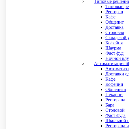
Типовые решени
В наличии
Типовые ре
Рейтинг:
Ресторан
Рейтинг
Кафе
0
out of 5
Общепит
3 000
₽
Доставка
Купить в 1 клик
Столовая
Подробнее
Складской 
Кофейня
Ручной 2D сканер штрих-кода PayTor DS-2008 + подс
Шаурма
Фаст фуд
4 000
₽
Ночной клу
В наличии
Автоматизация ii
Рейтинг
Автоматизац
0
out of 5
Доставки е
С этим оборудованием можно работать в системе ЕГАИ
Кафе
В наличии
Кофейни
Рейтинг:
Общепита
Рейтинг
Пекарни
0
out of 5
Ресторана
4 000
₽
Бара
Купить в 1 клик
Столовой
Подробнее
Фаст фуда
Школьной с
Ручной одномерный сканер штрих-кода Атол SB1101 
Ресторана и
3 000
₽