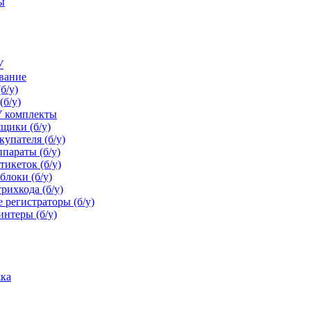
ы
У
ование
б/у)
(б/у)
У комплекты
щики (б/у)
упателя (б/у)
параты (б/у)
икеток (б/у)
блоки (б/у)
рихкода (б/у)
 регистраторы (б/у)
нтеры (б/у)
С/ФГИС)
ка
С/ФГИС Проводной сканер PayTor DS-2008 ...